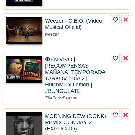
Weezer - C.E.O. (Vídeo
Musical Oficial)
weezer
🔴EN VIVO |
[RECOMPENSAS
MAÑANA] TEMPORADA
TARKOV | DÍA 2 |
HutchMF x Lemon |
#BUNGULATE
TheBurntPeanut
MORNING DEW (DONK)
REMIX CON JAŸ-Z
(EXPLÍCITO)