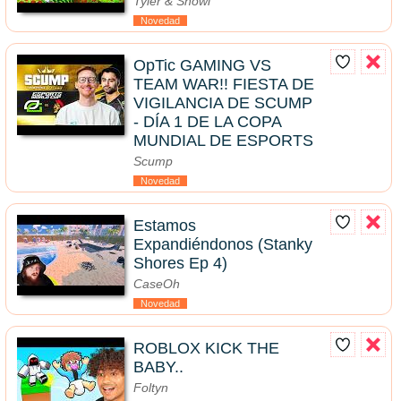
Tyler & Snowi
Novedad
OpTic GAMING VS
TEAM WAR!! FIESTA DE
VIGILANCIA DE SCUMP
- DÍA 1 DE LA COPA
MUNDIAL DE ESPORTS
Scump
Novedad
Estamos
Expandiéndonos (Stanky
Shores Ep 4)
CaseOh
Novedad
ROBLOX KICK THE
BABY..
Foltyn