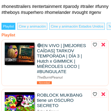
#honesttrailers #entertainment #parody #trailer #funny
#theboys #superhero #homelander #vought #genv
Playlist
Cine y animación
Cine y animación Estados Unidos
T
Playlist
🔴EN VIVO | [MEJORES
CAÍDAS] TARKOV
TEMPORADA | DÍA 3 |
Hutch x GIMMICK |
MIÉRCOLES LOCO |
#BUNGULATE
TheBurntPeanut
Novedad
ROBLOCK MUKBANG
tiene un OSCURO
SECRETO