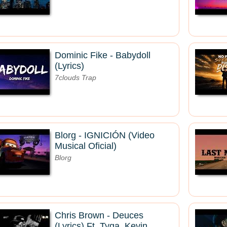
Dominic Fike - Babydoll
(Lyrics)
7clouds Trap
Blorg - IGNICIÓN (Video
Musical Oficial)
Blorg
Chris Brown - Deuces
(Lyrics) Ft. Tyga, Kevin