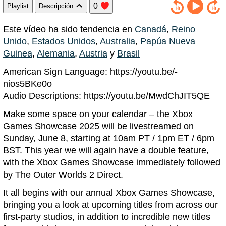
0
Playlist
Descripción
Este vídeo ha sido tendencia en
Canadá
,
Reino
Unido
,
Estados Unidos
,
Australia
,
Papúa Nueva
Guinea
,
Alemania
,
Austria
y
Brasil
American Sign Language: https://youtu.be/-
nios5BKe0o
Audio Descriptions: https://youtu.be/MwdChJIT5QE
Make some space on your calendar – the Xbox
Games Showcase 2025 will be livestreamed on
Sunday, June 8, starting at 10am PT / 1pm ET / 6pm
BST. This year we will again have a double feature,
with the Xbox Games Showcase immediately followed
by The Outer Worlds 2 Direct.
It all begins with our annual Xbox Games Showcase,
bringing you a look at upcoming titles from across our
first-party studios, in addition to incredible new titles