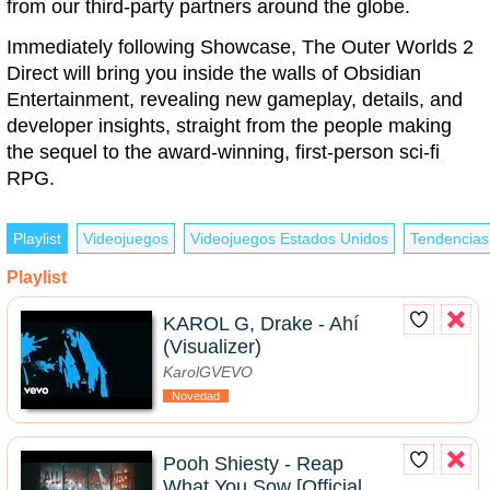
from our third-party partners around the globe.
Immediately following Showcase, The Outer Worlds 2
Direct will bring you inside the walls of Obsidian
Entertainment, revealing new gameplay, details, and
developer insights, straight from the people making
the sequel to the award-winning, first-person sci-fi
RPG.
Playlist
Videojuegos
Videojuegos Estados Unidos
Tendencias
Playlist
KAROL G, Drake - Ahí
(Visualizer)
KarolGVEVO
Novedad
Pooh Shiesty - Reap
What You Sow [Official