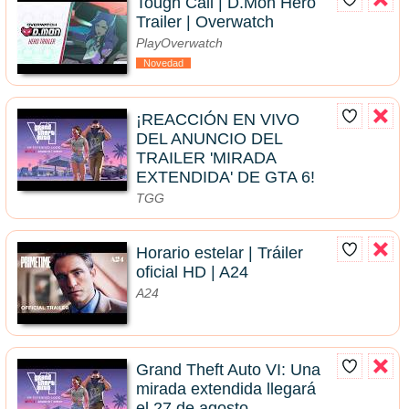
Tough Call | D.Mon Hero
Trailer | Overwatch
PlayOverwatch
Novedad
¡REACCIÓN EN VIVO
DEL ANUNCIO DEL
TRAILER 'MIRADA
EXTENDIDA' DE GTA 6!
TGG
Horario estelar | Tráiler
oficial HD | A24
A24
Grand Theft Auto VI: Una
mirada extendida llegará
el 27 de agosto