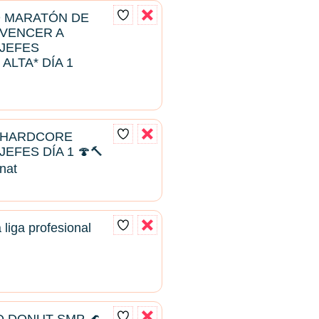
D MARATÓN DE
 VENCER A
JEFES
 ALTA* DÍA 1
 HARDCORE
EFES DÍA 1 🍄🔨
enat
 liga profesional