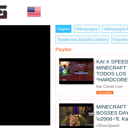
Playlist
Videojuegos
Videojuegos 
Tendencias Estados Unidos
Favorito
Playlist
KAI X SPEE
MINECRAFT
TODOS LOS 
*HARDCORE*
Kai Cenat Live
Novedad
MINECRAFT
BOSSES DAY 
\u200d♂️ft. Ka
IShowSpeed