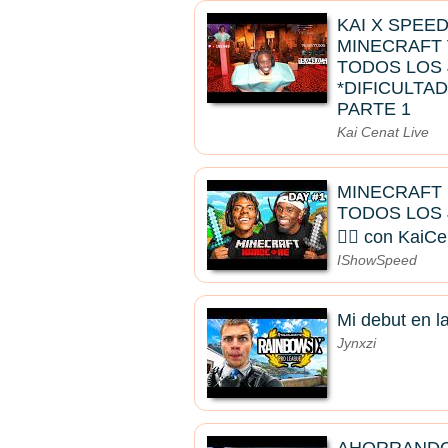
KAI X SPEE
MINECRAFT
TODOS LOS 
*DIFICULTAD
PARTE 1
Kai Cenat Live
MINECRAFT
TODOS LOS J
🧟‍♂️ con KaiC
IShowSpeed
Mi debut en la
Jynxzi