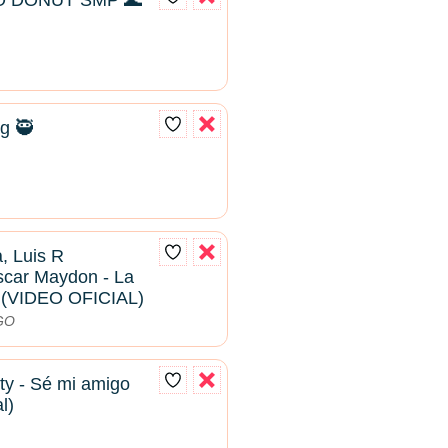
 DONUT SMP 🌊
g 🥷
, Luis R
scar Maydon - La
2 (VIDEO OFICIAL)
DGO
ty - Sé mi amigo
l)