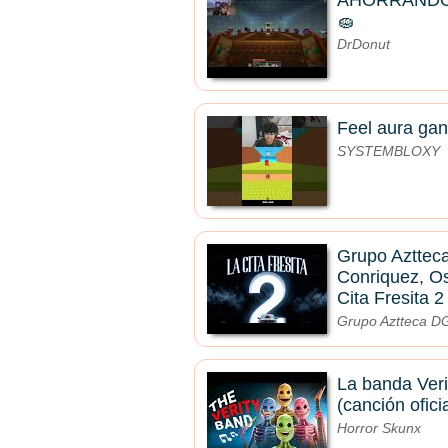
AHORRANDO
🧽
DrDonut
Feel aura gan
SYSTEMBLOXY
Grupo Aztteca
Conriquez, O
Cita Fresita 
Grupo Aztteca 
La banda Veri
(canción oficia
Horror Skunx