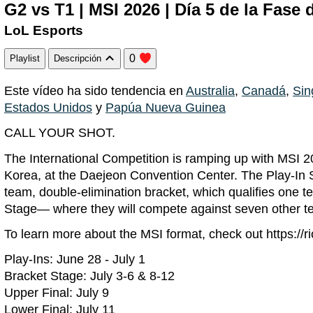
G2 vs T1 | MSI 2026 | Día 5 de la Fase
LoL Esports
0
Playlist
Descripción
Este vídeo ha sido tendencia en
Australia
,
Canadá
,
Sin
Estados Unidos
y
Papúa Nueva Guinea
CALL YOUR SHOT.
The International Competition is ramping up with MSI 
Korea, at the Daejeon Convention Center. The Play-In S
team, double-elimination bracket, which qualifies one t
Stage— where they will compete against seven other t
To learn more about the MSI format, check out https://
Play-Ins: June 28 - July 1
Bracket Stage: July 3-6 & 8-12
Upper Final: July 9
Lower Final: July 11