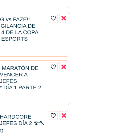
G vs FAZE!!
IGILANCIA DE
 4 DE LA COPA
E ESPORTS
D MARATÓN DE
 VENCER A
JEFES
 DÍA 1 PARTE 2
 HARDCORE
EFES DÍA 2 🍄🔨
at