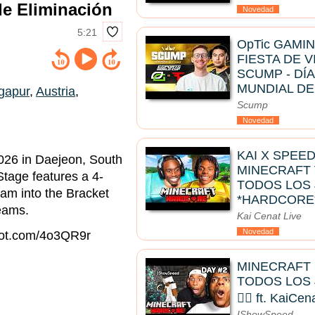
 de Eliminación
Novedad
5:21
OpTic GAMIN
FIESTA DE V
SCUMP - DÍA
MUNDIAL D
gapur
,
Austria
,
Scump
Novedad
KAI X SPEE
2026 in Daejeon, South
MINECRAFT
tage features a 4-
TODOS LOS 
eam into the Bracket
*HARDCORE*
eams.
Kai Cenat Live
Novedad
riot.com/4o3QR9r
MINECRAFT
TODOS LOS J
🧟‍♂️ ft. KaiCen
IShowSpeed