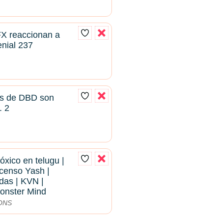
FX reaccionan a
nial 237
os de DBD son
. 2
 tóxico en telugu |
scenso Yash |
as | KVN |
onster Mind
ONS