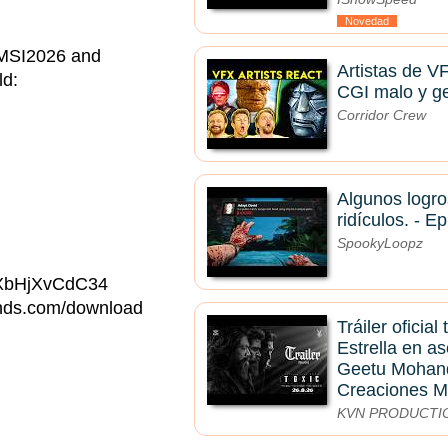
Novedad
 #MSI2026 and
Artistas de V
ld:
CGI malo y ge
Corridor Crew
Algunos logr
ridículos. - Ep
SpookyLoopz
wXbHjXvCdC34
ends.com/download
Tráiler oficial
Estrella en a
Geetu Mohand
Creaciones M
KVN PRODUCTI