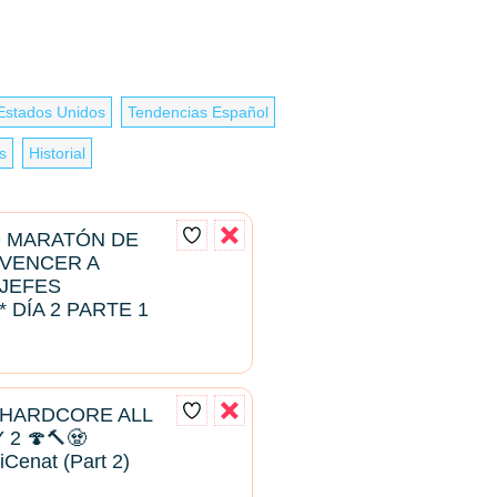
Estados Unidos
Tendencias Español
s
Historial
D MARATÓN DE
 VENCER A
JEFES
 DÍA 2 PARTE 1
 HARDCORE ALL
2 🍄🔨🧟
iCenat (Part 2)