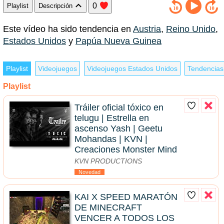
0
Playlist
Descripción
Este vídeo ha sido tendencia en
Austria
,
Reino Unido
,
Estados Unidos
y
Papúa Nueva Guinea
Playlist
Videojuegos
Videojuegos Estados Unidos
Tendencias
Playlist
Tráiler oficial tóxico en
telugu | Estrella en
ascenso Yash | Geetu
Mohandas | KVN |
Creaciones Monster Mind
KVN PRODUCTIONS
Novedad
KAI X SPEED MARATÓN
DE MINECRAFT
VENCER A TODOS LOS