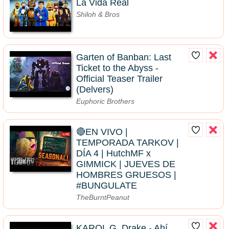
La Vida Real
Shiloh & Bros
Garten of Banban: Last
Ticket to the Abyss -
Official Teaser Trailer
(Delvers)
Euphoric Brothers
🔴EN VIVO |
TEMPORADA TARKOV |
DÍA 4 | HutchMF x
GIMMICK | JUEVES DE
HOMBRES GRUESOS |
#BUNGULATE
TheBurntPeanut
KAROL G, Drake - Ahí