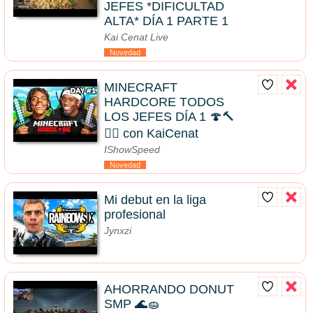
JEFES *DIFICULTAD
ALTA* DÍA 1 PARTE 1
Kai Cenat Live
Novedad
MINECRAFT
HARDCORE TODOS
LOS JEFES DÍA 1 🍄🔨
🧟‍♂️ con KaiCenat
IShowSpeed
Novedad
Mi debut en la liga
profesional
Jynxzi
AHORRANDO DONUT
SMP 🌊🧽