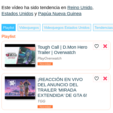
Este vídeo ha sido tendencia en
Reino Unido
,
Estados Unidos
y
Papúa Nueva Guinea
Playlist
Videojuegos
Videojuegos Estados Unidos
Tendencias
Playlist
Tough Call | D.Mon Hero
Trailer | Overwatch
PlayOverwatch
Novedad
¡REACCIÓN EN VIVO
DEL ANUNCIO DEL
TRAILER 'MIRADA
EXTENDIDA' DE GTA 6!
TGG
Novedad