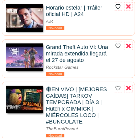
Horario estelar | Tráiler
oficial HD | A24
A24
Novedad
Grand Theft Auto VI: Una
mirada extendida llegará
el 27 de agosto
Rockstar Games
Novedad
🔴EN VIVO | [MEJORES
CAÍDAS] TARKOV
TEMPORADA | DÍA 3 |
Hutch x GIMMICK |
MIÉRCOLES LOCO |
#BUNGULATE
TheBurntPeanut
Novedad