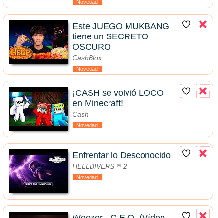
Novedad
Este JUEGO MUKBANG
tiene un SECRETO
OSCURO
CashBlox
Novedad
¡CASH se volvió LOCO
en Minecraft!
Cash
Novedad
Enfrentar lo Desconocido
HELLDIVERS™ 2
Novedad
Weezer - C.E.O. (Vídeo