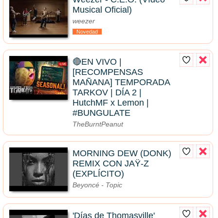
Musical Oficial)
weezer
Novedad
🔴EN VIVO |
[RECOMPENSAS
MAÑANA] TEMPORADA
TARKOV | DÍA 2 |
HutchMF x Lemon |
#BUNGULATE
TheBurntPeanut
MORNING DEW (DONK)
REMIX CON JAŸ-Z
(EXPLÍCITO)
Beyoncé - Topic
'Días de Thomasville'