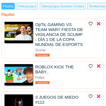
Playlist
Videojuegos
Videojuegos Estados Unidos
Tendencias
Playlist
OpTic GAMING VS
TEAM WAR!! FIESTA DE
VIGILANCIA DE SCUMP
- DÍA 1 DE LA COPA
MUNDIAL DE ESPORTS
Scump
Novedad
ROBLOX KICK THE
BABY..
Foltyn
Novedad
3 JUEGOS DE MIEDO
#112