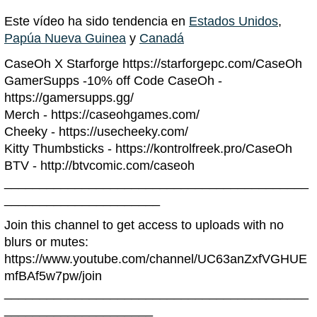
Este vídeo ha sido tendencia en
Estados Unidos
,
Papúa Nueva Guinea
y
Canadá
CaseOh X Starforge https://starforgepc.com/CaseOh
GamerSupps -10% off Code CaseOh -
https://gamersupps.gg/
Merch - https://caseohgames.com/
Cheeky - https://usecheeky.com/
Kitty Thumbsticks - https://kontrolfreek.pro/CaseOh
BTV - http://btvcomic.com/caseoh
___________________________________________
______________________
Join this channel to get access to uploads with no
blurs or mutes:
https://www.youtube.com/channel/UC63anZxfVGHUE
mfBAf5w7pw/join
___________________________________________
_____________________