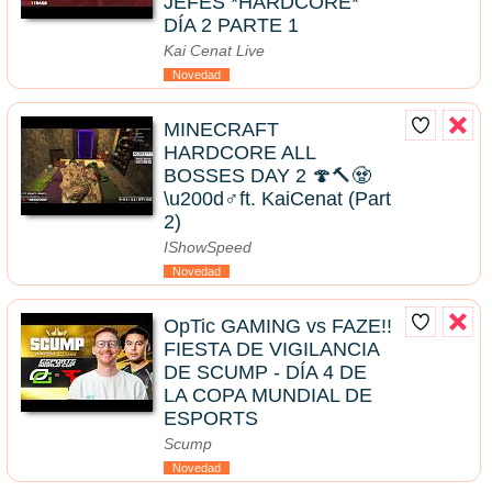
JEFES *HARDCORE*
DÍA 2 PARTE 1
Kai Cenat Live
Novedad
MINECRAFT
HARDCORE ALL
BOSSES DAY 2 🍄🔨🧟
\u200d♂️ft. KaiCenat (Part
2)
IShowSpeed
Novedad
OpTic GAMING vs FAZE!!
FIESTA DE VIGILANCIA
DE SCUMP - DÍA 4 DE
LA COPA MUNDIAL DE
ESPORTS
Scump
Novedad