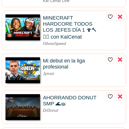
Kai Cenat Live
MINECRAFT
HARDCORE TODOS
LOS JEFES DÍA 1 🍄🔨
🧟‍♂️ con KaiCenat
IShowSpeed
Mi debut en la liga
profesional
Jynxzi
AHORRANDO DONUT
SMP 🌊🧽
DrDonut