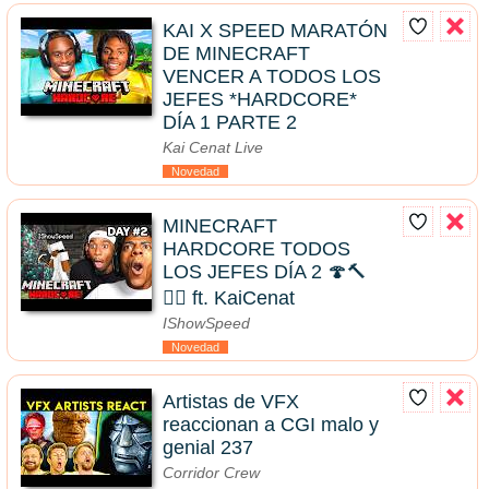
KAI X SPEED MARATÓN
DE MINECRAFT
VENCER A TODOS LOS
JEFES *HARDCORE*
DÍA 1 PARTE 2
Kai Cenat Live
Novedad
MINECRAFT
HARDCORE TODOS
LOS JEFES DÍA 2 🍄🔨
🧟‍♂️ ft. KaiCenat
IShowSpeed
Novedad
Artistas de VFX
reaccionan a CGI malo y
genial 237
Corridor Crew