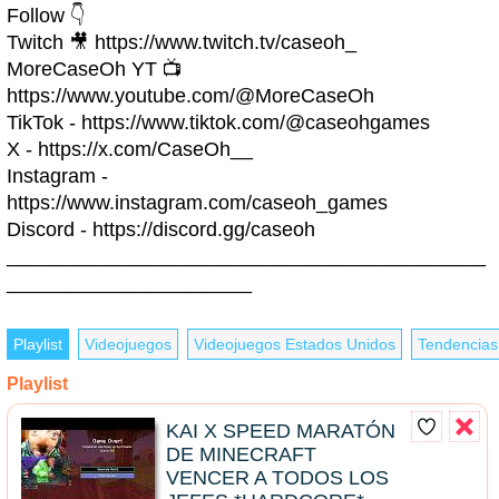
Follow 👇
Twitch 🎥 https://www.twitch.tv/caseoh_
MoreCaseOh YT 📺
https://www.youtube.com/@MoreCaseOh
TikTok - https://www.tiktok.com/@caseohgames
X - https://x.com/CaseOh__
Instagram -
https://www.instagram.com/caseoh_games
Discord - https://discord.gg/caseoh
___________________________________________
______________________
Playlist
Videojuegos
Videojuegos Estados Unidos
Tendencias
Playlist
KAI X SPEED MARATÓN
DE MINECRAFT
VENCER A TODOS LOS