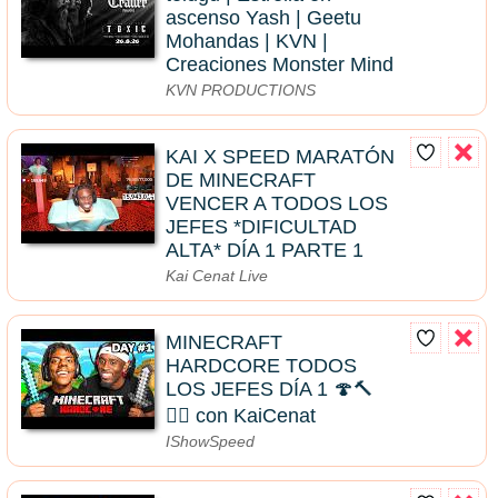
ascenso Yash | Geetu
Mohandas | KVN |
Creaciones Monster Mind
KVN PRODUCTIONS
KAI X SPEED MARATÓN
DE MINECRAFT
VENCER A TODOS LOS
JEFES *DIFICULTAD
ALTA* DÍA 1 PARTE 1
Kai Cenat Live
MINECRAFT
HARDCORE TODOS
LOS JEFES DÍA 1 🍄🔨
🧟‍♂️ con KaiCenat
IShowSpeed