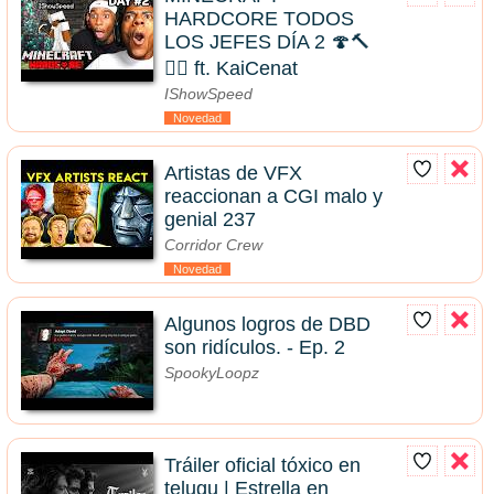
HARDCORE TODOS
LOS JEFES DÍA 2 🍄🔨
🧟‍♂️ ft. KaiCenat
IShowSpeed
Novedad
Artistas de VFX
reaccionan a CGI malo y
genial 237
Corridor Crew
Novedad
Algunos logros de DBD
son ridículos. - Ep. 2
SpookyLoopz
Tráiler oficial tóxico en
telugu | Estrella en