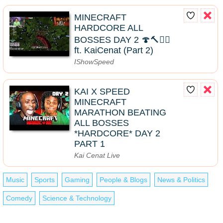
MINECRAFT
HARDCORE ALL
BOSSES DAY 2 🍄🔨🧟‍♂️
ft. KaiCenat (Part 2)
IShowSpeed
KAI X SPEED
MINECRAFT
MARATHON BEATING
ALL BOSSES
*HARDCORE* DAY 2
PART 1
Kai Cenat Live
Music
Sports
Gaming
People & Blogs
News & Politics
Comedy
Science & Technology