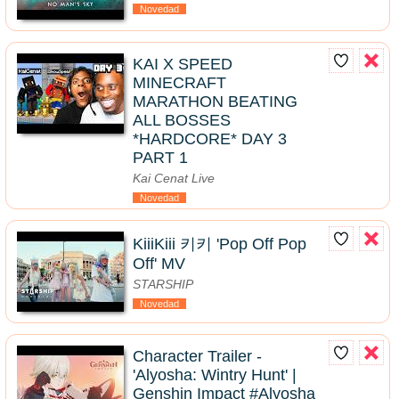
Novedad
KAI X SPEED
MINECRAFT
MARATHON BEATING
ALL BOSSES
*HARDCORE* DAY 3
PART 1
Kai Cenat Live
Novedad
KiiiKiii 키키 'Pop Off Pop
Off' MV
STARSHIP
Novedad
Character Trailer -
'Alyosha: Wintry Hunt' |
Genshin Impact #Alyosha