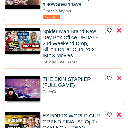
#NowSnezhnaya
Genshin Impact
Novedad
Spider-Man Brand New
Day Box Office UPDATE -
2nd Weekend Drop,
Billion Dollar Club, 2026
IMAX Movies
Beyond The Trailer
THE SKIN STAPLER
(FULL GAME)
CaseOh
ESPORTS WORLD CUP
GRAND FINALS!! OpTic
GAMING vs TEAM