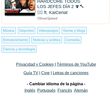
HARDCORE TODOS
LOS JEFES DÍA 2 🍄🔨
🧟‍♂️ ft. KaiCenat
IShowSpeed
Música
Deportes
Videojuegos
Gente y blogs
Entretenimiento
Noticias y política
Comedia
Ciencia y tecnología
Privacidad y Cookies
|
Términos de YouTube
Guía TV
|
Cine
|
Letras de canciones
- Cambiar idioma de la página -
Inglés
Portugués
Francés
Alemán