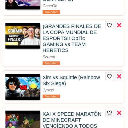
CaseOh
Novedad
¡GRANDES FINALES DE
LA COPA MUNDIAL DE
ESPORTS!! OpTic
GAMING vs TEAM
HERETICS
Scump
Novedad
Xim vs Squirtle (Rainbow
Six Siege)
Jynxzi
Novedad
KAI X SPEED MARATÓN
DE MINECRAFT
VENCÍENDO A TODOS