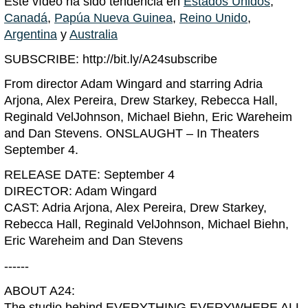
Este vídeo ha sido tendencia en
Estados Unidos
,
Canadá
,
Papúa Nueva Guinea
,
Reino Unido
,
Argentina
y
Australia
SUBSCRIBE: http://bit.ly/A24subscribe
From director Adam Wingard and starring Adria
Arjona, Alex Pereira, Drew Starkey, Rebecca Hall,
Reginald VelJohnson, Michael Biehn, Eric Wareheim
and Dan Stevens. ONSLAUGHT – In Theaters
September 4.
RELEASE DATE: September 4
DIRECTOR: Adam Wingard
CAST: Adria Arjona, Alex Pereira, Drew Starkey,
Rebecca Hall, Reginald VelJohnson, Michael Biehn,
Eric Wareheim and Dan Stevens
------
ABOUT A24:
The studio behind EVERYTHING EVERYWHERE ALL