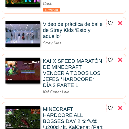
Cash
Novedad
Video de práctica de baile
de Stray Kids 'Esto y
aquello'
Stray Kids
KAI X SPEED MARATÓN
DE MINECRAFT
VENCER A TODOS LOS
JEFES *HARDCORE*
DÍA 2 PARTE 1
Kai Cenat Live
MINECRAFT
HARDCORE ALL
BOSSES DAY 2 🍄🔨🧟
\u200d♂️ft. KaiCenat (Part