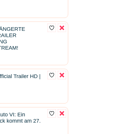
LÄNGERTE
RAILER
NG
TREAM!
ficial Trailer HD |
uto VI: Ein
lick kommt am 27.