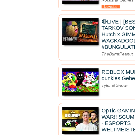
Rockstar Games
Novedad
🔴LIVE | [B
TARKOV SOND
Hutch x GIMM
WACKADOOD
#BUNGULAT
TheBurntPeanut
ROBLOX MUK
dunkles Gehe
Tyler & Snowi
OpTic GAMI
WAR!! SCUM
- ESPORTS
WELTMEIST