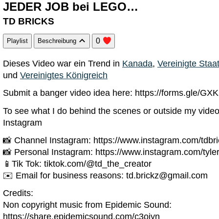
JEDER JOB bei LEGO…
TD BRICKS
0
Playlist
Beschreibung
Dieses Video war ein Trend in
Kanada
,
Vereinigte Staa
und
Vereinigtes Königreich
Submit a banger video idea here: https://forms.gle
To see what I do behind the scenes or outside my video
Instagram
📸 Channel Instagram: https://www.instagram.com/tdbri
📸 Personal Instagram: https://www.instagram.com/tyler
📱Tik Tok: tiktok.com/@td_the_creator
✉️ Email for business reasons:
td.brickz@gmail.com
Credits:
Non copyright music from Epidemic Sound:
https://share.epidemicsound.com/c3oiyn