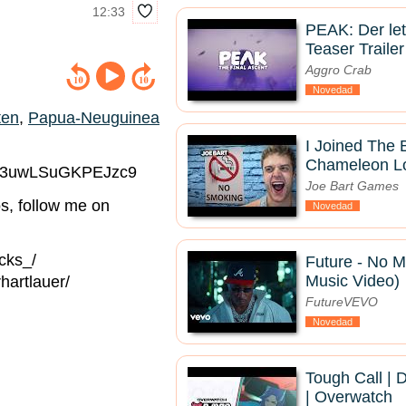
12:33
PEAK: Der letz
Teaser Trailer
Aggro Crab
Novedad
ten
,
Papua-Neuguinea
I Joined The
Chameleon Lo
/GXK3uwLSuGKPEJzc9
Joe Bart Games
s, follow me on
Novedad
cks_/
Future - No Mi
Music Video)
hartlauer/
FutureVEVO
Novedad
Tough Call | 
| Overwatch