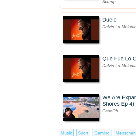
Scump
Duele
Dalvin La Melodia
Que Fue Lo Q
Dalvin La Melodia
We Are Expan
Shores Ep 4)
CaseOh
Musik
Sport
Gaming
Menschen 