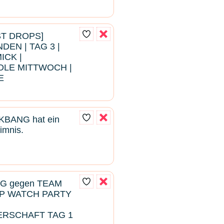
EST DROPS]
EN | TAG 3 |
ICK |
LE MITTWOCH |
E
BANG hat ein
imnis.
NG gegen TEAM
P WATCH PARTY
ERSCHAFT TAG 1