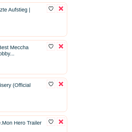
te Aufstieg |
 Best Meccha
bby...
sery (Official
D.Mon Hero Trailer