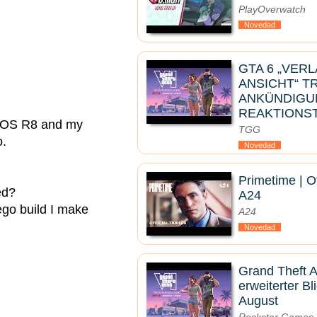
PlayOverwatch
Novedad
GTA 6 „VER
ANSICHT“ T
ANKÜNDIGU
REAKTIONS
n EOS R8 and my
TGG
o.
Novedad
Primetime | Of
ed?
A24
Lego build I make
A24
Novedad
Grand Theft A
erweiterter B
August