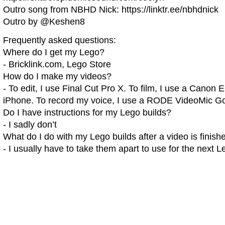
Outro song from NBHD Nick: https://linktr.ee/nbhdnick
Outro by @Keshen8
Frequently asked questions:
Where do I get my Lego?
- Bricklink.com, Lego Store
How do I make my videos?
- To edit, I use Final Cut Pro X. To film, I use a Cano
iPhone. To record my voice, I use a RODE VideoMic G
Do I have instructions for my Lego builds?
- I sadly don’t
What do I do with my Lego builds after a video is finish
- I usually have to take them apart to use for the next 