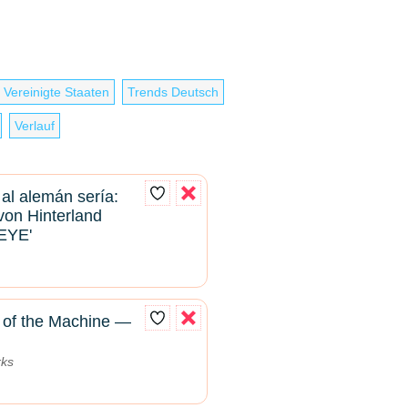
 Vereinigte Staaten
Trends Deutsch
Verlauf
 al alemán sería:
 von Hinterland
EYE'
of the Machine —
rks