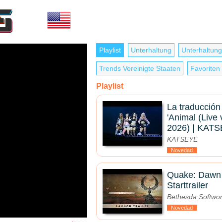
Playlist
Unterhaltung
Unterhaltung
Trends Vereinigte Staaten
Favoriten
Playlist
La traducción
'Animal (Live
2026) | KATS
KATSEYE
Novedad
Quake: Dawn 
Starttrailer
Bethesda Softwo
Novedad