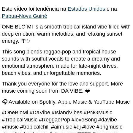
Este vídeo foi tendência na
Estados Unidos
e na
Papua-Nova Guiné
ONE BLO MI is a smooth tropical island vibe filled with
deep emotion, warm melodies, and relaxing sunset
energy. 🌴✨
This song blends reggae-pop and tropical house
sounds with soulful vocals to create a dreamy and
emotional atmosphere made for late-night drives,
beach vibes, and unforgettable memories.
Thank you everyone for the love and support. More
music coming soon from DA VIBE. ❤️
🎧 Available on Spotify, Apple Music & YouTube Music
#OneBloMi #DaVibe #IslandVibes #PNGMusic
#TropicalMusic #ReggaePop #loveSong #davibe
#music #tropicalchill #aimusic #dj #love #pngmusic