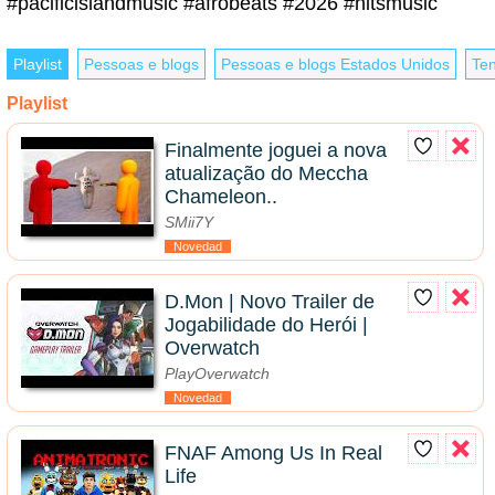
#pacificislandmusic #afrobeats #2026 #hitsmusic
Playlist
Pessoas e blogs
Pessoas e blogs Estados Unidos
Te
Playlist
Finalmente joguei a nova
atualização do Meccha
Chameleon..
SMii7Y
Novedad
D.Mon | Novo Trailer de
Jogabilidade do Herói |
Overwatch
PlayOverwatch
Novedad
FNAF Among Us In Real
Life