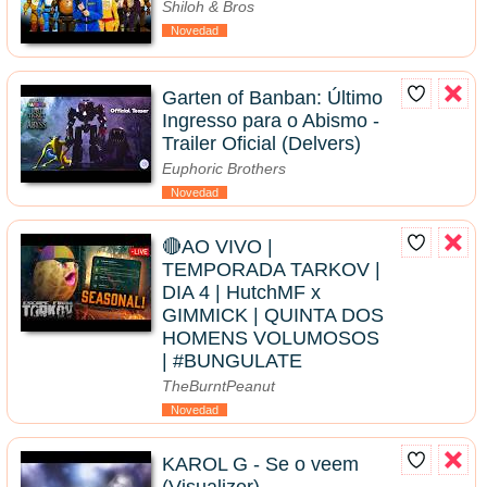
Shiloh & Bros
Novedad
Garten of Banban: Último
Ingresso para o Abismo -
Trailer Oficial (Delvers)
Euphoric Brothers
Novedad
🔴AO VIVO |
TEMPORADA TARKOV |
DIA 4 | HutchMF x
GIMMICK | QUINTA DOS
HOMENS VOLUMOSOS
| #BUNGULATE
TheBurntPeanut
Novedad
KAROL G - Se o veem