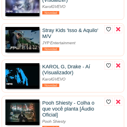
(Visualizer)
KarolGVEVO
Novedad
Stray Kids 'Isso & Aquilo'
M/V
JYP Entertainment
Novedad
KAROL G, Drake - Aí
(Visualizador)
KarolGVEVO
Novedad
Pooh Shiesty - Colha o
que você planta [Áudio
Oficial]
Pooh Shiesty