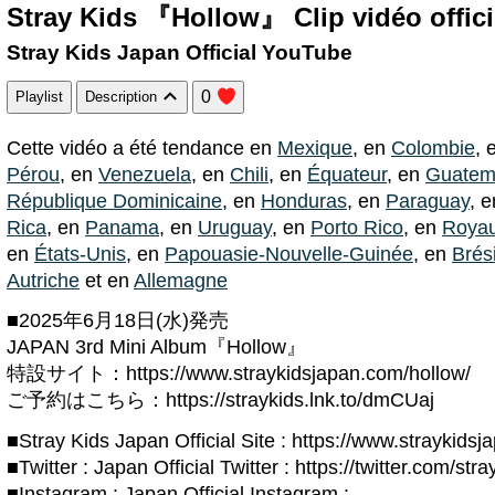
Stray Kids 『Hollow』 Clip vidéo offici
Stray Kids Japan Official YouTube
0
Playlist
Description
Cette vidéo a été tendance en
Mexique
, en
Colombie
, 
Pérou
, en
Venezuela
, en
Chili
, en
Équateur
, en
Guatem
République Dominicaine
, en
Honduras
, en
Paraguay
, 
Rica
, en
Panama
, en
Uruguay
, en
Porto Rico
, en
Roya
en
États-Unis
, en
Papouasie-Nouvelle-Guinée
, en
Brési
Autriche
et en
Allemagne
■2025年6月18日(水)発売
JAPAN 3rd Mini Album『Hollow』
特設サイト：https://www.straykidsjapan.com/hollow/
ご予約はこちら：https://straykids.lnk.to/dmCUaj
■Stray Kids Japan Official Site : https://www.straykids
■Twitter : Japan Official Twitter : https://twitter.com/str
■Instagram : Japan Official Instagram :