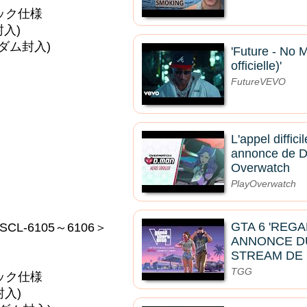
ック仕様
入)
ダム封入)
'Future - No 
officielle)'
FutureVEVO
L'appel diffici
annonce de D
Overwatch
PlayOverwatch
GTA 6 'REG
CL-6105～6106＞
ANNONCE D
STREAM DE 
)
TGG
ック仕様
入)