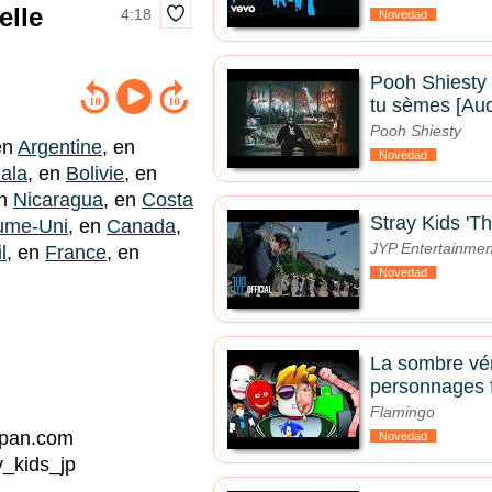
elle
4:18
Novedad
Pooh Shiesty 
tu sèmes [Audi
Pooh Shiesty
en
Argentine
, en
Novedad
ala
, en
Bolivie
, en
en
Nicaragua
, en
Costa
Stray Kids 'Th
ume-Uni
, en
Canada
,
JYP Entertainmen
l
, en
France
, en
Novedad
La sombre véri
personnages f
Flamingo
japan.com
Novedad
ay_kids_jp