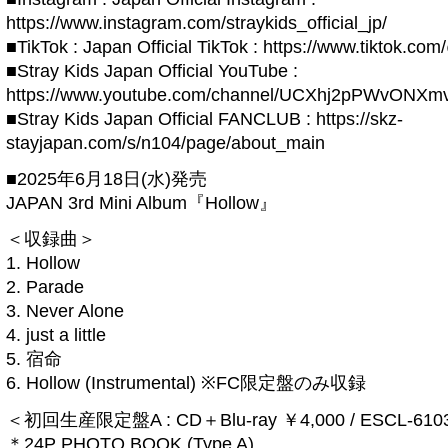
https://www.instagram.com/straykids_official_jp/
■TikTok : Japan Official TikTok : https://www.tiktok.co
■Stray Kids Japan Official YouTube :
https://www.youtube.com/channel/UCXhj2pPWvONXm
■Stray Kids Japan Official FANCLUB : https://skz-
stayjapan.com/s/n104/page/about_main
■2025年6月18日(水)発売
JAPAN 3rd Mini Album『Hollow』
＜収録曲＞
1. Hollow
2. Parade
3. Never Alone
4. just a little
5. 宿命
6. Hollow (Instrumental) ※FC限定盤のみ収録
＜初回生産限定盤A : CD＋Blu-ray ￥4,000 / ESCL-61
＊24P PHOTO BOOK (Type A)