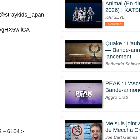
Animal (En di
2026) | KAT
m/@straykids_japan
KATSEYE
Novedad
vgHX5wllCA
Quake : L'aub
— Bande-ann
lancement
Bethesda Softwo
PEAK : L'Asce
Bande-annon
Aggro Crab
Me suis joint 
de Meccha C
03～6104＞
Joe Bart Games