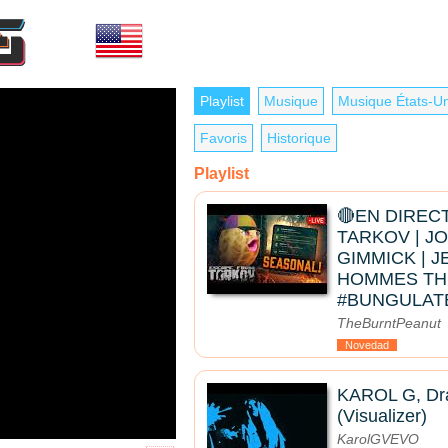
Playlist
Musique
Musique États-Un
Favoris
Historique
Playlist
🔴EN DIRECT
TARKOV | JO
GIMMICK | J
HOMMES THI
#BUNGULAT
TheBurntPeanut
Novedad
KAROL G, Drak
(Visualizer)
KarolGVEVO