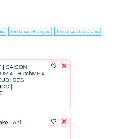
is
Tendances Français
Tendances États-Unis
 | SAISON
UR 4 | HutchMF x
EUDI DES
CC |
E
e - Ahí