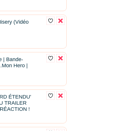
Misery (Vidéo
le | Bande-
.Mon Hero |
ARD ÉTENDU'
U TRAILER
RÉACTION !