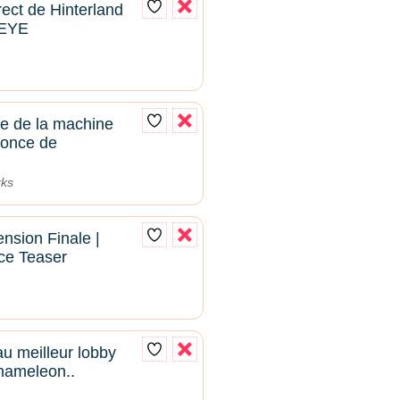
rect de Hinterland
SEYE
e de la machine
once de
rks
nsion Finale |
ce Teaser
au meilleur lobby
hameleon..