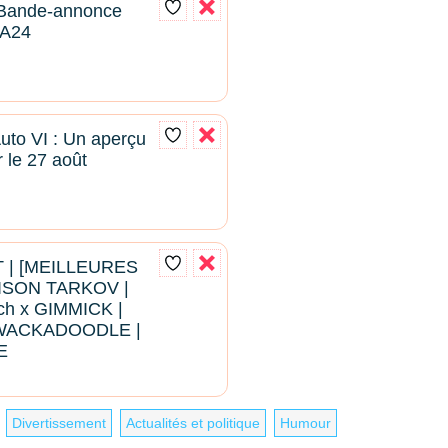
 Bande-annonce
| A24
uto VI : Un aperçu
 le 27 août
 | [MEILLEURES
ISON TARKOV |
ch x GIMMICK |
WACKADOODLE |
E
Divertissement
Actualités et politique
Humour