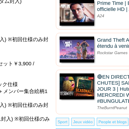
ダム封入)
Prime Time |
officielle HD 
A24
入) ※初回仕様のみ封
Grand Theft A
étendu à venir
Rockstar Games
￥3,900 /
🔴EN DIRECT
CHUTES] SA
ック仕様
JOUR 3 | Hut
＋メンバー集合絵柄1
MERCREDI 
#BUNGULAT
入) ※初回仕様のみ封
TheBurntPeanut
封入) ※初回仕様のみ
Sport
Jeux vidéo
People et blogs