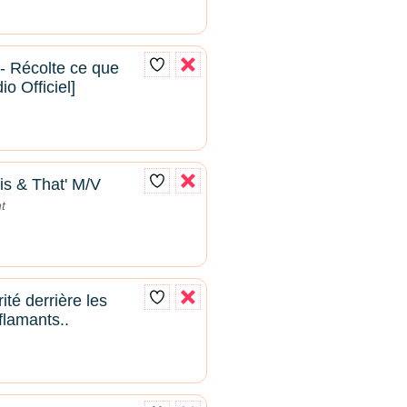
- Récolte ce que
o Officiel]
is & That' M/V
t
té derrière les
lamants..