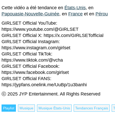
Cette vidéo a été tendance en
États-Unis
, en
Papouasie-Nouvelle-Guinée
, en
France
et en
Pérou
GIRLSET Official YouTube:
https://www.youtube.com/@GIRLSET
GIRLSET Official X: https://x.com/GIRLSETofficial
GIRLSET Official Instagram:
https://www.instagram.com/girlset
GIRLSET Official TikTok:
https://www.tiktok.com/@vcha
GIRLSET Official Facebook:
https://www.facebook.com/girlset
GIRLSET Official FANS:
https://jypfans.onelink.me/UuBp/1u3banhi
ⓒ 2025 JYP Entertainment. All Rights Reserved
Playlist
Musique
Musique États-Unis
Tendances Français
T