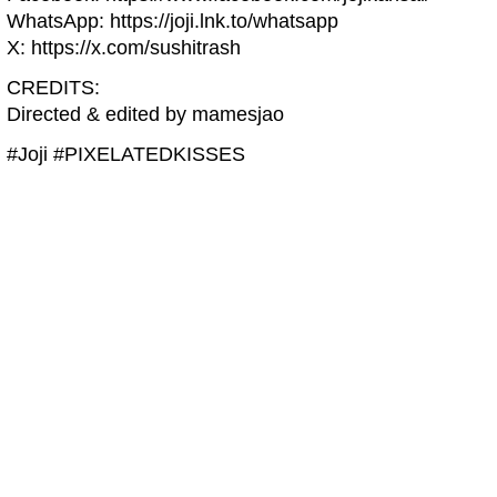
WhatsApp: https://joji.lnk.to/whatsapp
X: https://x.com/sushitrash
CREDITS:
Directed & edited by mamesjao
#Joji #PIXELATEDKISSES