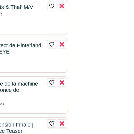
is & That' M/V
t
rect de Hinterland
SEYE
e de la machine
once de
rks
nsion Finale |
ce Teaser