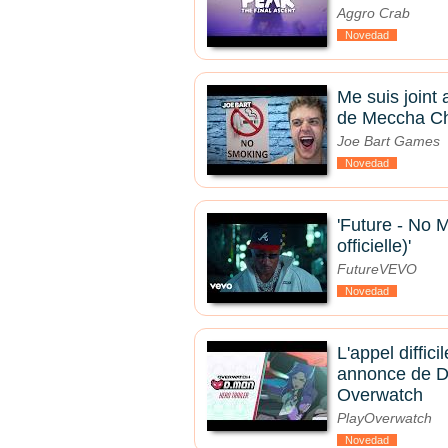
Aggro Crab
Novedad
Me suis joint 
de Meccha C
Joe Bart Games
Novedad
'Future - No 
officielle)'
FutureVEVO
Novedad
L'appel diffici
annonce de D
Overwatch
PlayOverwatch
Novedad