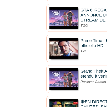
GTA 6 'REG
ANNONCE D
STREAM DE 
TGG
Prime Time |
officielle HD 
A24
Grand Theft A
étendu à venir
Rockstar Games
🔴EN DIRECT
CHUTES] SA