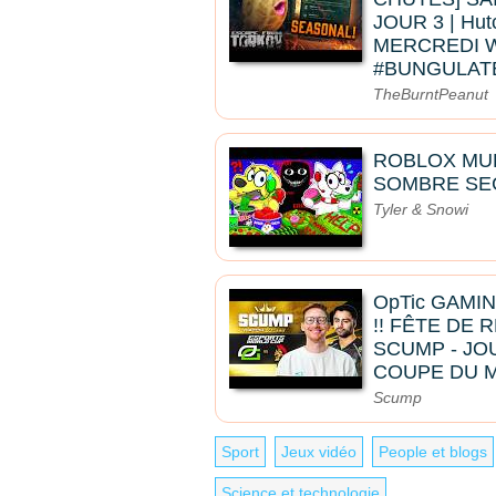
JOUR 3 | Hut
MERCREDI 
#BUNGULAT
TheBurntPeanut
ROBLOX MU
SOMBRE SE
Tyler & Snowi
OpTic GAMI
!! FÊTE DE
SCUMP - JOU
COUPE DU 
Scump
Sport
Jeux vidéo
People et blogs
Science et technologie