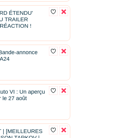
ARD ÉTENDU'
U TRAILER
RÉACTION !
 Bande-annonce
| A24
uto VI : Un aperçu
 le 27 août
 | [MEILLEURES
ISON TARKOV |