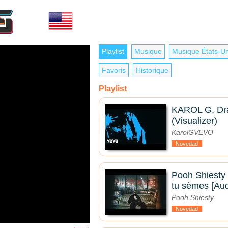
Playlist
Musique
Musique États-Un
Favoris
Historique
Playlist
KAROL G, Drak
(Visualizer)
KarolGVEVO
Novedad
Pooh Shiesty 
tu sèmes [Audi
Pooh Shiesty
Novedad