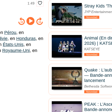
1:49
Stray Kids 'Th
JYP Entertainmen
Novedad
en
Pérou
, en
Animal (En di
ivie
, en
Honduras
, en
2026) | KAT
en
États-Unis
, en
KATSEYE
en
Royaume-Uni
, en
Novedad
Quake : L'aub
— Bande-ann
lancement
Bethesda Softwo
Novedad
PEAK : L'Asce
Bande-annon