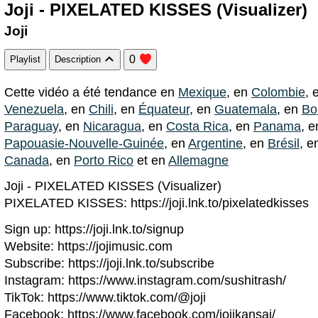
Joji - PIXELATED KISSES (Visualizer)
Joji
0
Playlist
Description
Cette vidéo a été tendance en
Mexique
, en
Colombie
, 
Venezuela
, en
Chili
, en
Équateur
, en
Guatemala
, en
Bol
Paraguay
, en
Nicaragua
, en
Costa Rica
, en
Panama
, 
Papouasie-Nouvelle-Guinée
, en
Argentine
, en
Brésil
, 
Canada
, en
Porto Rico
et en
Allemagne
Joji - PIXELATED KISSES (Visualizer)
PIXELATED KISSES: https://joji.lnk.to/pixelatedkisses
Sign up: https://joji.lnk.to/signup
Website: https://jojimusic.com
Subscribe: https://joji.lnk.to/subscribe
Instagram: https://www.instagram.com/sushitrash/
TikTok: https://www.tiktok.com/@joji
Facebook: https://www.facebook.com/jojikansai/