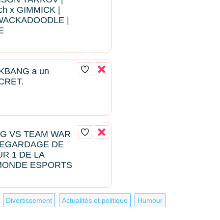
ch x GIMMICK |
WACKADOODLE |
E
KBANG a un
CRET.
NG VS TEAM WAR
 REGARDAGE DE
R 1 DE LA
MONDE ESPORTS
Divertissement
Actualités et politique
Humour