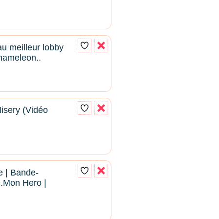
au meilleur lobby
hameleon..
Misery (Vidéo
le | Bande-
.Mon Hero |