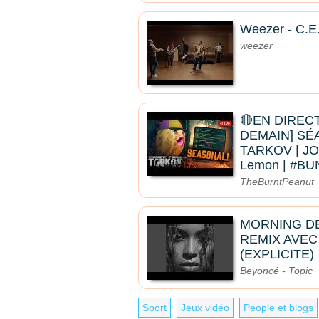
Weezer - C.E.O
weezer
🔴EN DIRECT
DEMAIN] SÉ
TARKOV | JO
Lemon | #B
TheBurntPeanut
MORNING D
REMIX AVEC
(EXPLICITE)
Beyoncé - Topic
Sport
Jeux vidéo
People et blogs