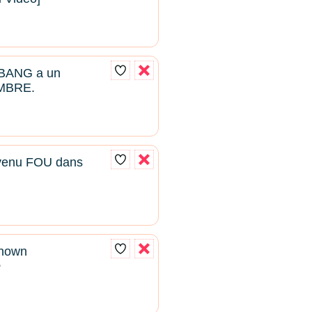
BANG a un
MBRE.
venu FOU dans
known
2