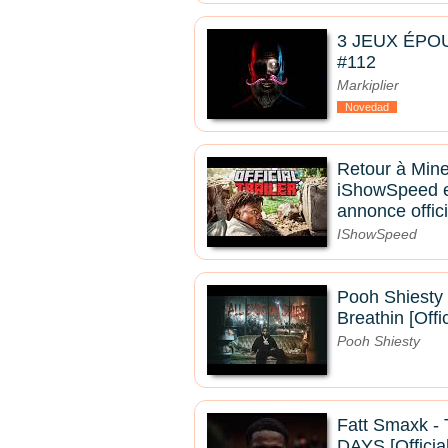
3 JEUX ÉPO
#112
Markiplier
Novedad
Retour à Mine
iShowSpeed e
annonce offici
IShowSpeed
Pooh Shiesty 
Breathin [Offi
Pooh Shiesty
Fatt Smaxk 
DAYS [Officia