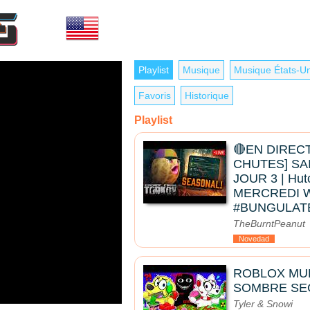
Playlist
Musique
Musique États-Un
Favoris
Historique
Playlist
🔴EN DIRECT
CHUTES] SA
JOUR 3 | Hut
MERCREDI 
#BUNGULAT
TheBurntPeanut
Novedad
ROBLOX MU
SOMBRE SE
Tyler & Snowi