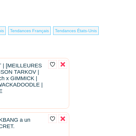
is
Tendances Français
Tendances États-Unis
 | [MEILLEURES
ISON TARKOV |
ch x GIMMICK |
WACKADOODLE |
E
KBANG a un
CRET.