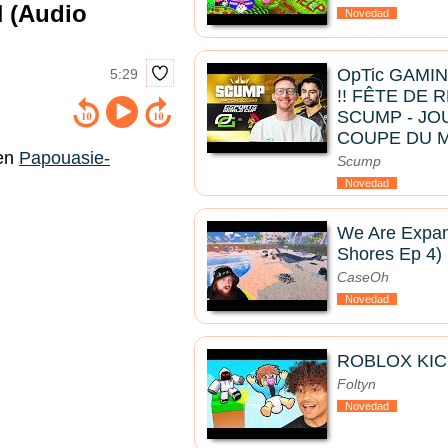
 (Audio
Novedad
OpTic GAMI
5:29
!! FÊTE DE
SCUMP - JOU
COUPE DU 
 en
Papouasie-
Scump
Novedad
We Are Expan
Shores Ep 4)
CaseOh
Novedad
ROBLOX KIC
Foltyn
Novedad