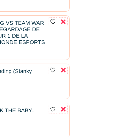
NG VS TEAM WAR
 REGARDAGE DE
R 1 DE LA
MONDE ESPORTS
ding (Stanky
K THE BABY..