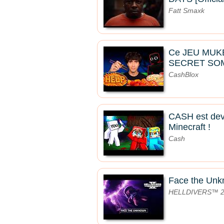
Fatt Smaxk
Ce JEU MUK
SECRET SO
CashBlox
CASH est de
Minecraft !
Cash
Face the Un
HELLDIVERS™ 