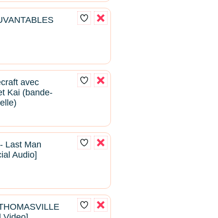
UVANTABLES
craft avec
t Kai (bande-
elle)
- Last Man
cial Audio]
- THOMASVILLE
l Video]