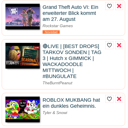
Grand Theft Auto VI: Ein
erweiterter Blick kommt
am 27. August
Rockstar Games
Novedad
🔴LIVE | [BEST DROPS]
TARKOV SONDEN | TAG
3 | Hutch x GIMMICK |
WACKADOODLE
MITTWOCH |
#BUNGULATE
TheBurntPeanut
ROBLOX MUKBANG hat
ein dunkles Geheimnis.
Tyler & Snowi