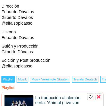
Dirección
Eduardo Dávalos
Gilberto Dávalos
@elfalsopicasso
Historia
Eduardo Dávalos
Guión y Producción
Gilberto Dávalos
Edición y Post producción
@elfalsopicasso
Playlist
Musik
Musik Vereinigte Staaten
Trends Deutsch
Tr
Playlist
La traducción al alemán
sería: 'Animal (Live von