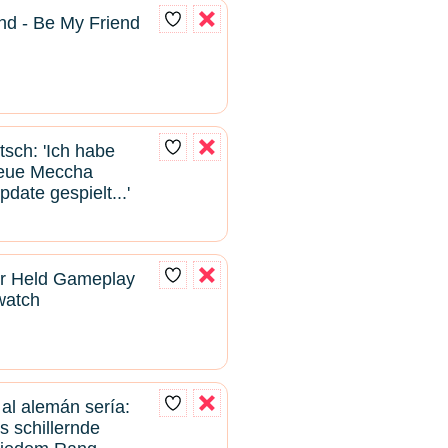
nd - Be My Friend
tsch: 'Ich habe
neue Meccha
ate gespielt...'
r Held Gameplay
rwatch
 al alemán sería:
s schillernde