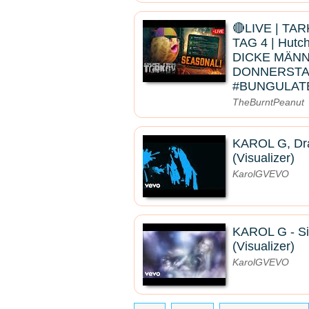
🔴LIVE | TA
TAG 4 | Hutc
DICKE MÄN
DONNERSTA
#BUNGULAT
TheBurntPeanut
KAROL G, Drak
(Visualizer)
KarolGVEVO
KAROL G - Si
(Visualizer)
KarolGVEVO