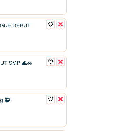
AGUE DEBUT
UT SMP 🌊🧽
g 🥷