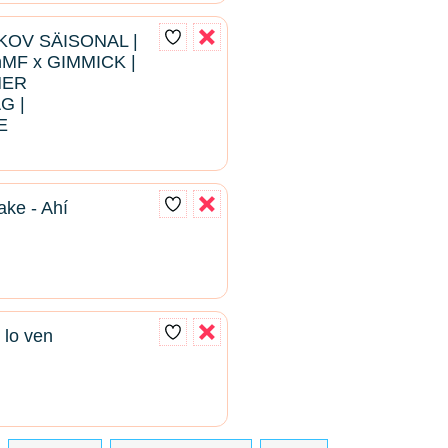
RKOV SÄISONAL |
hMF x GIMMICK |
NER
G |
E
e - Ahí
 lo ven