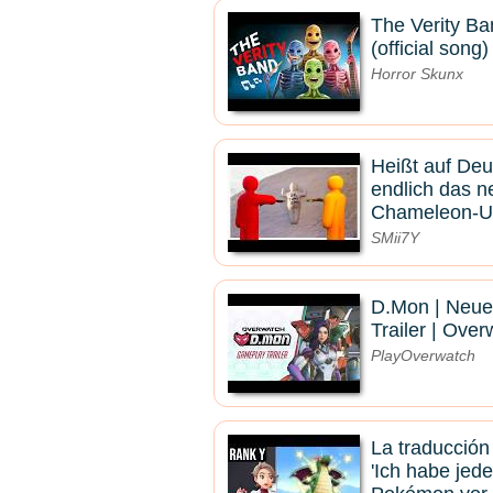
The Verity Ba
(official song)
Horror Skunx
Heißt auf Deu
endlich das 
Chameleon-Upd
SMii7Y
D.Mon | Neue
Trailer | Ove
PlayOverwatch
La traducción
'Ich habe jede