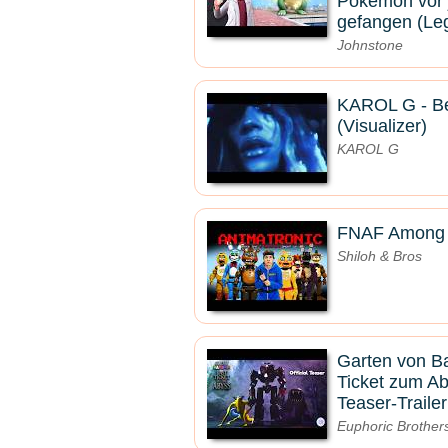
Pokémon vor
gefangen (Le
Johnstone
KAROL G - B
(Visualizer)
KAROL G
FNAF Among U
Shiloh & Bros
Garten von B
Ticket zum Abg
Teaser-Trailer
Euphoric Brother