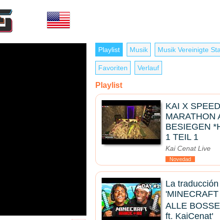
Playlist
Musik
Musik Vereinigte St
Favoriten
Verlauf
Playlist
KAI X SPEE
MARATHON 
BESIEGEN *
1 TEIL 1
Kai Cenat Live
Novedad
La traducción
'MINECRAF
ALLE BOSSEN 
ft. KaiCenat'