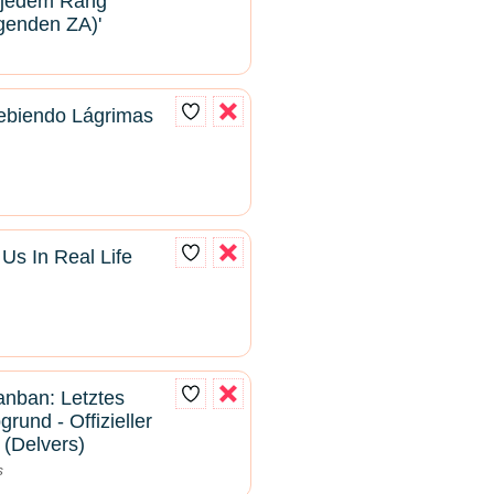
 jedem Rang
genden ZA)'
ebiendo Lágrimas
s In Real Life
anban: Letztes
rund - Offizieller
 (Delvers)
s