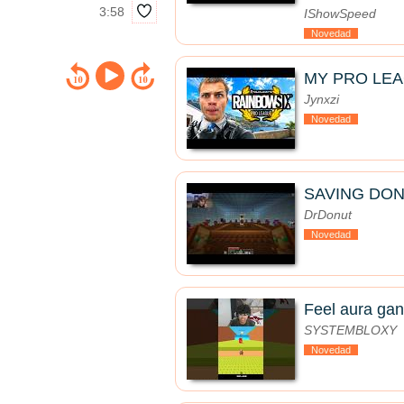
3:58
IShowSpeed
Novedad
MY PRO LE
Jynxzi
Novedad
SAVING DON
DrDonut
Novedad
Feel aura gan
SYSTEMBLOXY
Novedad