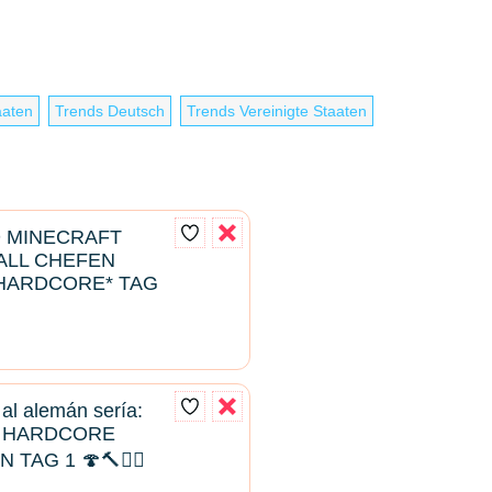
aaten
Trends Deutsch
Trends Vereinigte Staaten
D MINECRAFT
ALL CHEFEN
HARDCORE* TAG
 al alemán sería:
T HARDCORE
TAG 1 🍄🔨🧟‍♂️