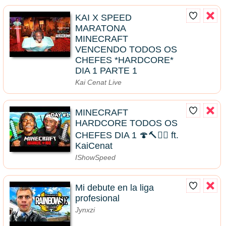
KAI X SPEED
MARATONA
MINECRAFT
VENCENDO TODOS OS
CHEFES *HARDCORE*
DIA 1 PARTE 1
Kai Cenat Live
MINECRAFT
HARDCORE TODOS OS
CHEFES DIA 1 🍄🔨🧟‍♂️ ft.
KaiCenat
IShowSpeed
Mi debute en la liga
profesional
Jynxzi