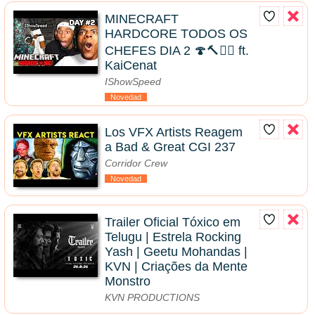
MINECRAFT
HARDCORE TODOS OS
CHEFES DIA 2 🍄🔨🧟‍♂️ ft.
KaiCenat
IShowSpeed
Novedad
Los VFX Artists Reagem
a Bad & Great CGI 237
Corridor Crew
Novedad
Trailer Oficial Tóxico em
Telugu | Estrela Rocking
Yash | Geetu Mohandas |
KVN | Criações da Mente
Monstro
KVN PRODUCTIONS