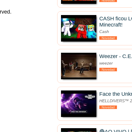
Novedad
rved.
CASH ficou 
Minecraft!
Cash
Novedad
Weezer - C.E.
weezer
Novedad
Face the Un
HELLDIVERS™ 
Novedad
🔴AO VIVO 