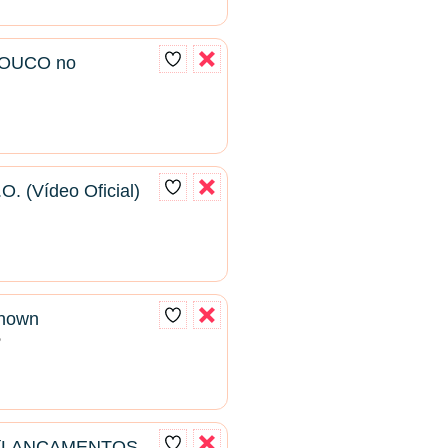
LOUCO no
O. (Vídeo Oficial)
known
2
| [LANÇAMENTOS