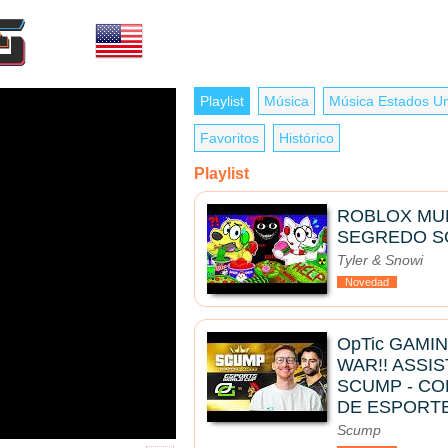
Playlist
Música
Música Estados U
Favoritos
Histórico
Playlist
ROBLOX MU
SEGREDO S
Tyler & Snowi
Novedad
OpTic GAMI
WAR!! ASSI
SCUMP - C
DE ESPORTE
Scump