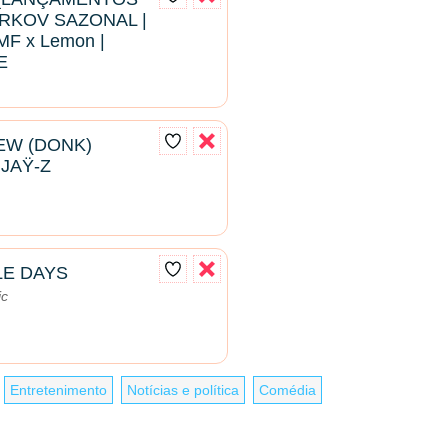
RKOV SAZONAL |
hMF x Lemon |
E
EW (DONK)
 JAŸ-Z
LE DAYS
ic
Entretenimento
Notícias e política
Comédia