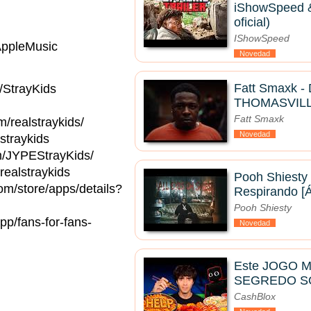
iShowSpeed & 
oficial)
IShowSpeed
/AppleMusic
Novedad
Fatt Smaxk -
/StrayKids
THOMASVILLE 
Fatt Smaxk
m/realstraykids/
Novedad
straykids
om/JYPEStrayKids/
realstraykids
Pooh Shiesty
com/store/apps/details?
Respirando [Á
Pooh Shiesty
pp/fans-for-fans-
Novedad
Este JOGO 
SEGREDO S
CashBlox