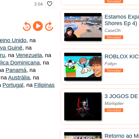
Novedad
3:04
Estamos Expa
Shores Ep 4)
CaseOh
Novedad
eino Unido
, na
va Guiné
, na
ru
, na
Venezuela
, na
ROBLOX KIC
lica Dominicana
, na
Foltyn
 na
Panamá
, na
Novedad
, na
Austrália
, na
a
Portugal
, na
Filipinas
3 JOGOS DE
Markiplier
Novedad
Retorno ao Min