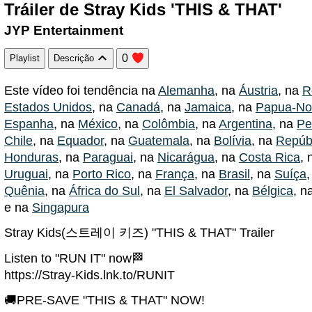
Tráiler de Stray Kids 'THIS & THAT'
JYP Entertainment
0
Playlist
Descrição
Este vídeo foi tendência na
Alemanha
, na
Áustria
, na
R
Estados Unidos
, na
Canadá
, na
Jamaica
, na
Papua-No
Espanha
, na
México
, na
Colômbia
, na
Argentina
, na
Pe
Chile
, na
Equador
, na
Guatemala
, na
Bolívia
, na
Repúb
Honduras
, na
Paraguai
, na
Nicarágua
, na
Costa Rica
,
Uruguai
, na
Porto Rico
, na
França
, na
Brasil
, na
Suíça
Quênia
, na
África do Sul
, na
El Salvador
, na
Bélgica
, n
e na
Singapura
Stray Kids(스트레이 키즈) "THIS & THAT" Trailer
Listen to "RUN IT" now🏁
https://Stray-Kids.lnk.to/RUNIT
🚚PRE-SAVE "THIS & THAT" NOW!