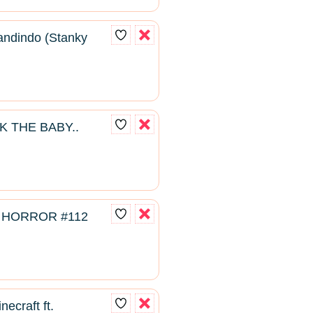
ndindo (Stanky
K THE BABY..
 HORROR #112
ecraft ft.