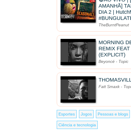
AMANHÃ] TA
DIA 2 | Hutc
#BUNGULAT
TheBurntPeanut
MORNING D
REMIX FEAT
(EXPLICIT)
Beyoncé - Topic
THOMASVIL
Fatt Smaxk - Top
Esportes
Jogos
Pessoas e blogs
Ciência e tecnologia