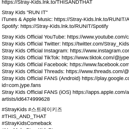
https://Stray-Kids.lnk.to/THISANDTHAT
Stray Kids "RUN IT"
iTunes & Apple Music: https://Stray-Kids.lnk.to/RUNIT
Spotify: https://Stray-Kids.lnk.to/RUNIT/Spotify
Stray Kids Official YouTube: https://www.youtube.com/c
Stray Kids Official Twitter: https://twitter.com/Stray_Kids
Stray Kids Official Instagram: https://www.instagram.co
Stray Kids Official TikTok: https://www.tiktok.com/@jype
Stray Kids Official Facebook: https://www.facebook.c
Stray Kids Official Threads: https://www.threads.com/@
Stray Kids Official FANS (Android) https://play.google.
id=com.jype.fans
Stray Kids Official FANS (iOS) https://apps.apple.com/a
artists/id6474999628
#StrayKids #스트레이키즈
#THIS_AND_THAT
#StrayKidsComeback