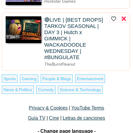
Rockstar Games
🔴LIVE | [BEST DROPS]
TARKOV SEASONAL |
DAY 3 | Hutch x
GIMMICK |
WACKADOODLE
WEDNESDAY |
#BUNGULATE
TheBurntPeanut
Sports
Gaming
People & Blogs
Entertainment
News & Politics
Comedy
Science & Technology
Privacy & Cookies
|
YouTube Terms
Guía TV
|
Cine
|
Letras de canciones
- Change page language -