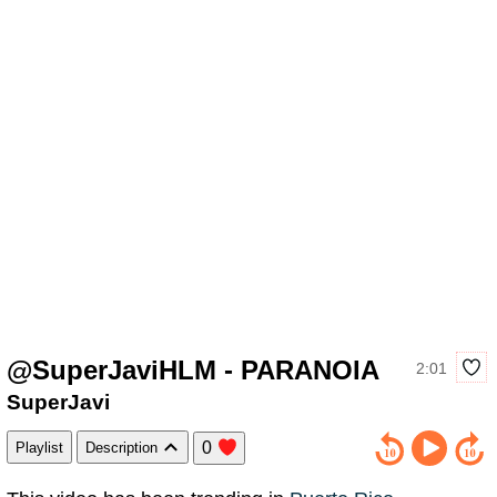
@SuperJaviHLM - PARANOIA
2:01
SuperJavi
0
Playlist
Description