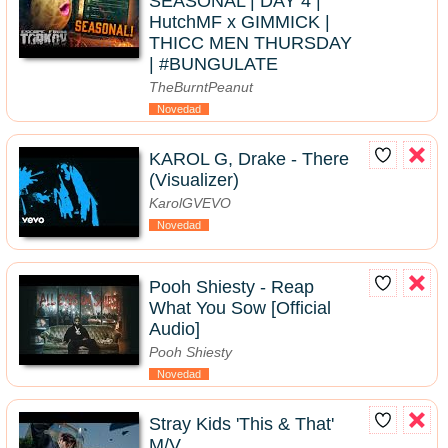
SEASONAL | DAY 4 |
HutchMF x GIMMICK |
THICC MEN THURSDAY
| #BUNGULATE
TheBurntPeanut
Novedad
KAROL G, Drake - There
(Visualizer)
KarolGVEVO
Novedad
Pooh Shiesty - Reap
What You Sow [Official
Audio]
Pooh Shiesty
Novedad
Stray Kids 'This & That'
M/V