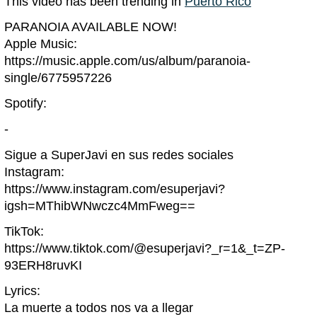
This video has been trending in
Puerto Rico
PARANOIA AVAILABLE NOW!
Apple Music:
https://music.apple.com/us/album/paranoia-
single/6775957226
Spotify:
-
Sigue a SuperJavi en sus redes sociales
Instagram:
https://www.instagram.com/esuperjavi?
igsh=MThibWNwczc4MmFweg==
TikTok:
https://www.tiktok.com/@esuperjavi?_r=1&_t=ZP-
93ERH8ruvKI
Lyrics:
La muerte a todos nos va a llegar