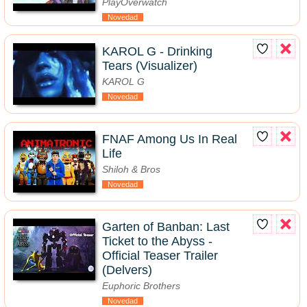
PlayOverwatch
Novedad
KAROL G - Drinking
Tears (Visualizer)
KAROL G
Novedad
FNAF Among Us In Real
Life
Shiloh & Bros
Novedad
Garten of Banban: Last
Ticket to the Abyss -
Official Teaser Trailer
(Delvers)
Euphoric Brothers
Novedad