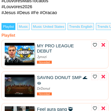
#LouvoresMaisTocados
#Louvores2026
#Jesus #Deus #Fe #Oracao
Playlist
Music
Music United States
Trends English
Trends U
Playlist
MY PRO LEAGUE
DEBUT
Jynxzi
Novedad
SAVING DONUT SMP 🌊
🧽
DrDonut
Novedad
Feel aura gang 🥷