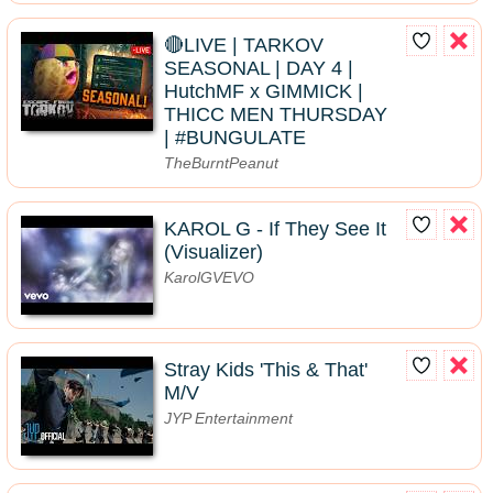
🔴LIVE | TARKOV
SEASONAL | DAY 4 |
HutchMF x GIMMICK |
THICC MEN THURSDAY
| #BUNGULATE
TheBurntPeanut
KAROL G - If They See It
(Visualizer)
KarolGVEVO
Stray Kids 'This & That'
M/V
JYP Entertainment