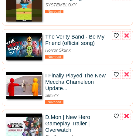
SYSTEMBLOXY
Novedad
The Verity Band - Be My
Friend (official song)
Horror Skunx
Novedad
I Finally Played The New
Meccha Chameleon
Update...
SMii7Y
Novedad
D.Mon | New Hero
Gameplay Trailer |
Overwatch