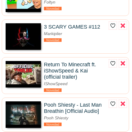
Foltyn
Novedad
3 SCARY GAMES #112
Markiplier
Novedad
Return To Minecraft ft.
iShowSpeed & Kai
(official trailer)
IShowSpeed
Novedad
Pooh Shiesty - Last Man
Breathin [Official Audio]
Pooh Shiesty
Novedad