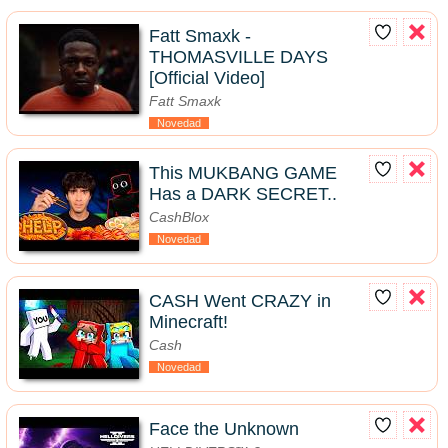
Fatt Smaxk -
THOMASVILLE DAYS
[Official Video]
Fatt Smaxk
Novedad
This MUKBANG GAME
Has a DARK SECRET..
CashBlox
Novedad
CASH Went CRAZY in
Minecraft!
Cash
Novedad
Face the Unknown