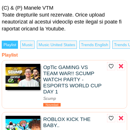
(C) & (P) Manele VTM
Toate drepturile sunt rezervate. Orice upload
neautorizat al acestui videoclip este ilegal si poate fi
raportat oricand la Youtube.
Playlist
Music
Music United States
Trends English
Trends U
Playlist
OpTic GAMING VS
TEAM WAR!! SCUMP
WATCH PARTY -
ESPORTS WORLD CUP
DAY 1
Scump
Novedad
ROBLOX KICK THE
BABY..