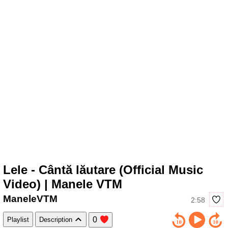
Lele - Cântă lăutare (Official Music
Video) | Manele VTM
ManeleVTM
2:58
0
Playlist
Description