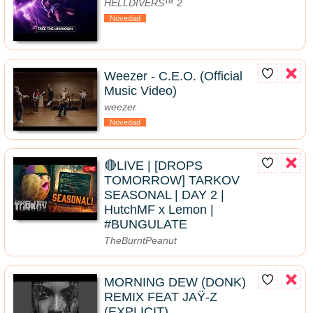
HELLDIVERS™ 2
Novedad
Weezer - C.E.O. (Official
Music Video)
weezer
Novedad
🔴LIVE | [DROPS
TOMORROW] TARKOV
SEASONAL | DAY 2 |
HutchMF x Lemon |
#BUNGULATE
TheBurntPeanut
MORNING DEW (DONK)
REMIX FEAT JAŸ-Z
(EXPLICIT)