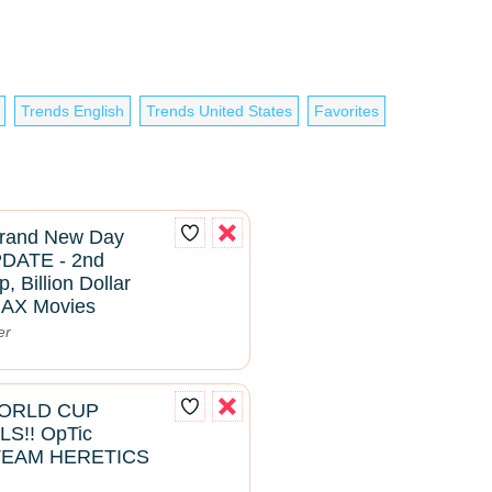
Trends English
Trends United States
Favorites
Brand New Day
PDATE - 2nd
 Billion Dollar
MAX Movies
er
ORLD CUP
S!! OpTic
TEAM HERETICS