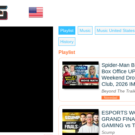
Playlist
Music
Music United States
History
Playlist
Spider-Man 
Box Office U
Weekend Drop,
Club, 2026 I
Beyond The Trail
Novedad
ESPORTS W
GRAND FINAL
GAMING vs 
Scump