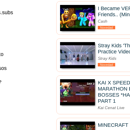
I Became VER
s.subs
Friends.. (Min
Cash
Novedad
Stray Kids 'T
Practice Vide
to
Stray Kids
Novedad
sos
?
KAI X SPEE
MARATHON B
BOSSES *HA
PART 1
Kai Cenat Live
MINECRAFT