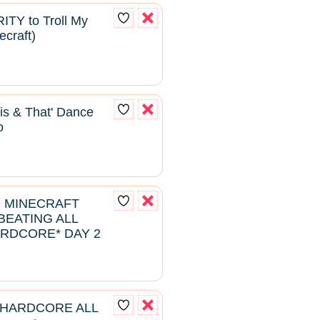
ITY to Troll My
ecraft)
his & That' Dance
o
D MINECRAFT
EATING ALL
RDCORE* DAY 2
 HARDCORE ALL