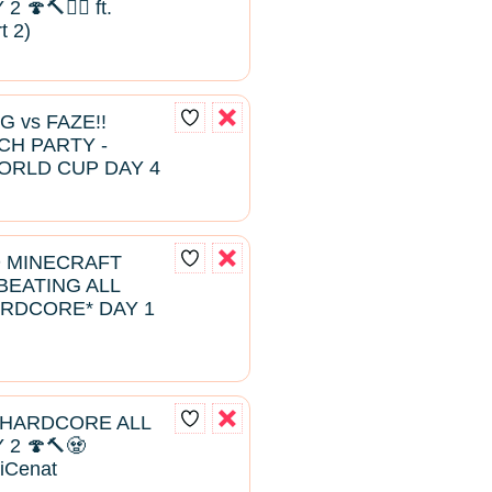
🍄🔨🧟‍♂️ ft.
t 2)
G vs FAZE!!
H PARTY -
ORLD CUP DAY 4
D MINECRAFT
EATING ALL
RDCORE* DAY 1
 HARDCORE ALL
2 🍄🔨🧟
aiCenat