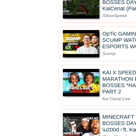
BOSSES DAY 2 
KaiCenat (Par
IShowSpeed
OpTic GAMIN
SCUMP WATC
ESPORTS W
Scump
KAI X SPEE
MARATHON B
BOSSES *HA
PART 2
Kai Cenat Live
MINECRAFT
BOSSES DAY 
\u200d♂️ft. K