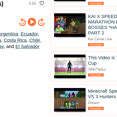
s)
3:55
Novedad
KAI X SPEE
MARATHON B
BOSSES *HA
PART 2
Argentina
,
Ecuador
,
Kai Cenat Live
a
,
Costa Rica
,
Chile
,
Novedad
ay
, and
El Salvador
This Video i
Cup
SMii7Yplus
Novedad
Minecraft Sp
VS 3 Hunters
Dream
Novedad