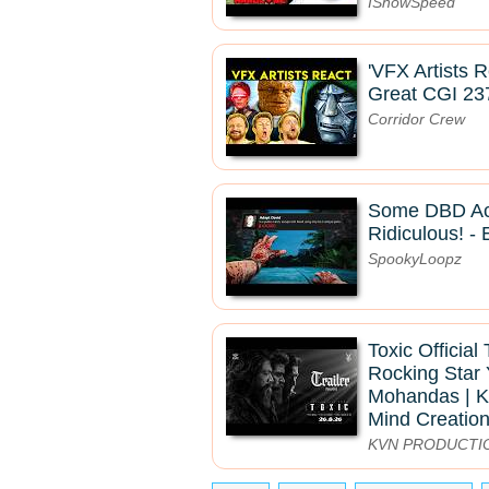
IShowSpeed
'VFX Artists 
Great CGI 23
Corridor Crew
Some DBD Ac
Ridiculous! - 
SpookyLoopz
Toxic Official 
Rocking Star 
Mohandas | K
Mind Creatio
KVN PRODUCTI