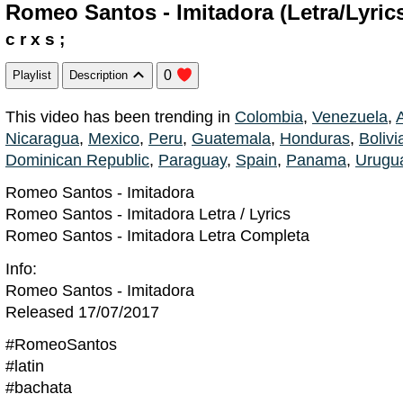
Romeo Santos - Imitadora (Letra/Lyric
c r x s ;
0
Playlist
Description
This video has been trending in
Colombia
,
Venezuela
,
Nicaragua
,
Mexico
,
Peru
,
Guatemala
,
Honduras
,
Bolivi
Dominican Republic
,
Paraguay
,
Spain
,
Panama
,
Urugu
Romeo Santos - Imitadora
Romeo Santos - Imitadora Letra / Lyrics
Romeo Santos - Imitadora Letra Completa
Info:
Romeo Santos - Imitadora
Released 17/07/2017
#RomeoSantos
#latin
#bachata