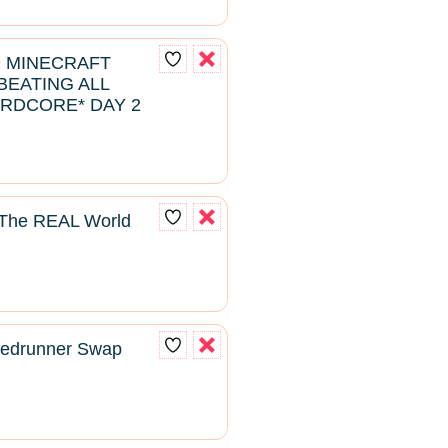
D MINECRAFT
EATING ALL
RDCORE* DAY 2
s The REAL World
eedrunner Swap