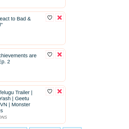
React to Bad &
7'
hievements are
Ep. 2
Telugu Trailer |
Yash | Geetu
VN | Monster
ns
ONS