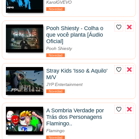
KarolGVEVO
Novedad
Pooh Shiesty - Colha o
que você planta [Áudio
Oficial]
Pooh Shiesty
Novedad
Stray Kids 'Isso & Aquilo'
M/V
JYP Entertainment
Novedad
A Sombria Verdade por
Trás dos Personagens
Flamingo..
Flamingo
Novedad