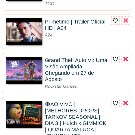
TGG
Primetime | Trailer Oficial
HD | A24
A24
Grand Theft Auto VI: Uma
Visão Ampliada
Chegando em 27 de
Agosto
Rockstar Games
🔴AO VIVO |
[MELHORES DROPS]
TARKOV SEASONAL |
DIA 3 | Hutch x GIMMICK
| QUARTA MALUCA |