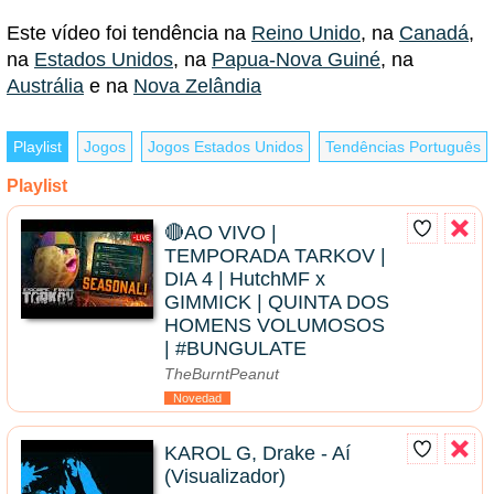
Este vídeo foi tendência na
Reino Unido
, na
Canadá
,
na
Estados Unidos
, na
Papua-Nova Guiné
, na
Austrália
e na
Nova Zelândia
Playlist
Jogos
Jogos Estados Unidos
Tendências Português
Playlist
🔴AO VIVO |
TEMPORADA TARKOV |
DIA 4 | HutchMF x
GIMMICK | QUINTA DOS
HOMENS VOLUMOSOS
| #BUNGULATE
TheBurntPeanut
Novedad
KAROL G, Drake - Aí
(Visualizador)