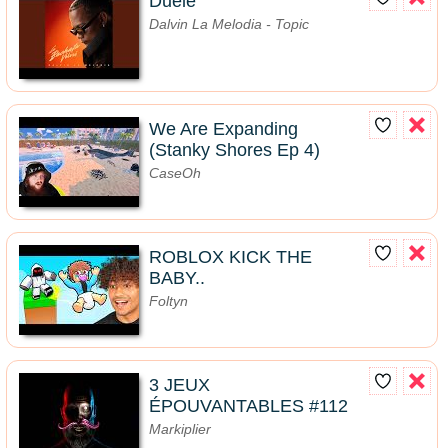
Duele
Dalvin La Melodia - Topic
We Are Expanding
(Stanky Shores Ep 4)
CaseOh
ROBLOX KICK THE
BABY..
Foltyn
3 JEUX
ÉPOUVANTABLES #112
Markiplier