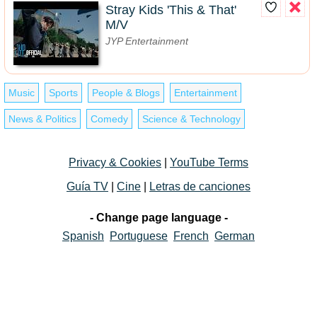
Stray Kids 'This & That'
M/V
JYP Entertainment
Music
Sports
People & Blogs
Entertainment
News & Politics
Comedy
Science & Technology
Privacy & Cookies
|
YouTube Terms
Guía TV
|
Cine
|
Letras de canciones
- Change page language -
Spanish
Portuguese
French
German