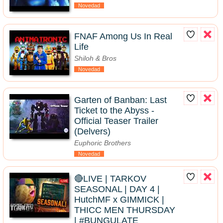
Novedad
FNAF Among Us In Real
Life
Shiloh & Bros
Novedad
Garten of Banban: Last
Ticket to the Abyss -
Official Teaser Trailer
(Delvers)
Euphoric Brothers
Novedad
🔴LIVE | TARKOV
SEASONAL | DAY 4 |
HutchMF x GIMMICK |
THICC MEN THURSDAY
| #BUNGULATE