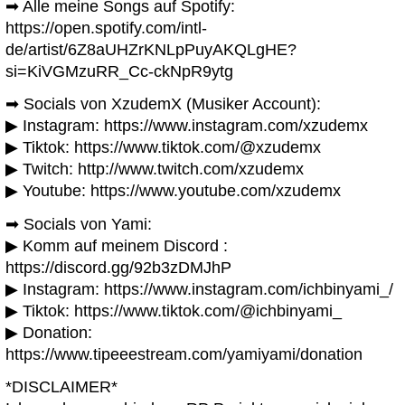
➡ Alle meine Songs auf Spotify:
https://open.spotify.com/intl-
de/artist/6Z8aUHZrKNLpPuyAKQLgHE?
si=KiVGMzuRR_Cc-ckNpR9ytg
➡ Socials von XzudemX (Musiker Account):
▶ Instagram: https://www.instagram.com/xzudemx
▶ Tiktok: https://www.tiktok.com/@xzudemx
▶ Twitch: http://www.twitch.com/xzudemx
▶ Youtube: https://www.youtube.com/xzudemx
➡ Socials von Yami:
▶ Komm auf meinem Discord :
https://discord.gg/92b3zDMJhP
▶ Instagram: https://www.instagram.com/ichbinyami_/
▶ Tiktok: https://www.tiktok.com/@ichbinyami_
▶ Donation:
https://www.tipeeestream.com/yamiyami/donation
*DISCLAIMER*