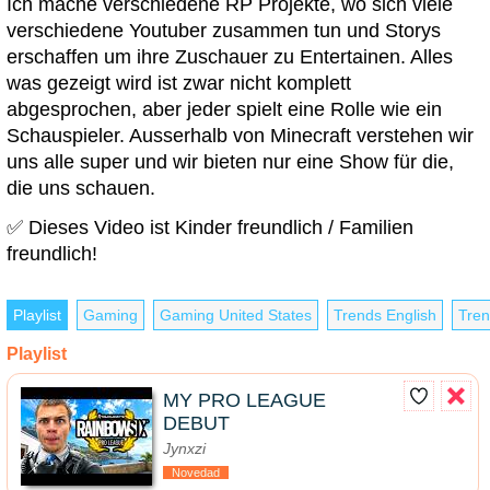
Ich mache verschiedene RP Projekte, wo sich viele
verschiedene Youtuber zusammen tun und Storys
erschaffen um ihre Zuschauer zu Entertainen. Alles
was gezeigt wird ist zwar nicht komplett
abgesprochen, aber jeder spielt eine Rolle wie ein
Schauspieler. Ausserhalb von Minecraft verstehen wir
uns alle super und wir bieten nur eine Show für die,
die uns schauen.
✅ Dieses Video ist Kinder freundlich / Familien
freundlich!
Playlist
Gaming
Gaming United States
Trends English
Tren
Playlist
MY PRO LEAGUE
DEBUT
Jynxzi
Novedad