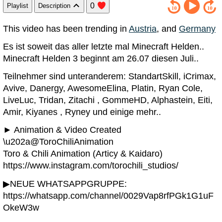
0
Playlist
Description
This video has been trending in
Austria
, and
Germany
Es ist soweit das aller letzte mal Minecraft Helden..
Minecraft Helden 3 beginnt am 26.07 diesen Juli..
Teilnehmer sind unteranderem: StandartSkill, iCrimax,
Avive, Danergy, AwesomeElina, Platin, Ryan Cole,
LiveLuc, Tridan, Zitachi , GommeHD, Alphastein, Eiti,
Amir, Kiyanes , Ryney und einige mehr..
► Animation & Video Created
\u202a@ToroChiliAnimation
Toro & Chili Animation (Articy & Kaidaro)
https://www.instagram.com/torochili_studios/
▶NEUE WHATSAPPGRUPPE:
https://whatsapp.com/channel/0029Vap8rfPGk1G1uF
OkeW3w