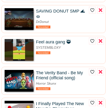
SAVING DONUT SMP 🌊
🧽
DrDonut
Novedad
Feel aura gang 🥷
SYSTEMBLOXY
Novedad
The Verity Band - Be My
Friend (official song)
Horror Skunx
Novedad
I Finally Played The New