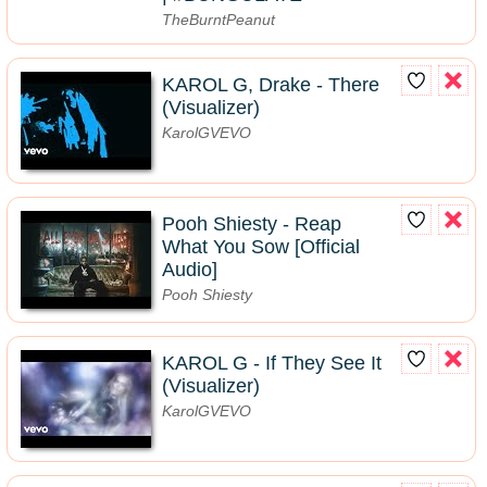
TheBurntPeanut
KAROL G, Drake - There
(Visualizer)
KarolGVEVO
Pooh Shiesty - Reap
What You Sow [Official
Audio]
Pooh Shiesty
KAROL G - If They See It
(Visualizer)
KarolGVEVO