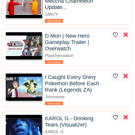
Meccha Chameleon
Update...
SMii7Y
Novedad
D.Mon | New Hero
Gameplay Trailer |
Overwatch
PlayOverwatch
Novedad
I Caught Every Shiny
Pokemon Before Each
Rank (Legends ZA)
Johnstone
Novedad
KAROL G - Drinking
Tears (Visualizer)
KAROL G