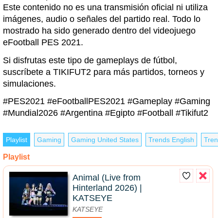
Este contenido no es una transmisión oficial ni utiliza
imágenes, audio o señales del partido real. Todo lo
mostrado ha sido generado dentro del videojuego
eFootball PES 2021.
Si disfrutas este tipo de gameplays de fútbol,
suscríbete a TIKIFUT2 para más partidos, torneos y
simulaciones.
#PES2021 #eFootballPES2021 #Gameplay #Gaming
#Mundial2026 #Argentina #Egipto #Football #Tikifut2
Playlist
Gaming
Gaming United States
Trends English
Tren
Playlist
Animal (Live from
Hinterland 2026) |
KATSEYE
KATSEYE