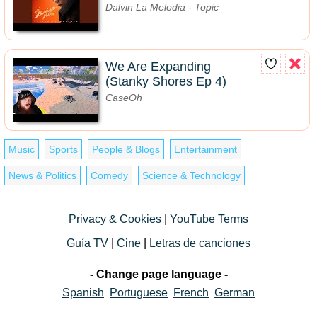
Dalvin La Melodia - Topic
We Are Expanding
(Stanky Shores Ep 4)
CaseOh
Music
Sports
People & Blogs
Entertainment
News & Politics
Comedy
Science & Technology
Privacy & Cookies
|
YouTube Terms
Guía TV
|
Cine
|
Letras de canciones
- Change page language -
Spanish
Portuguese
French
German