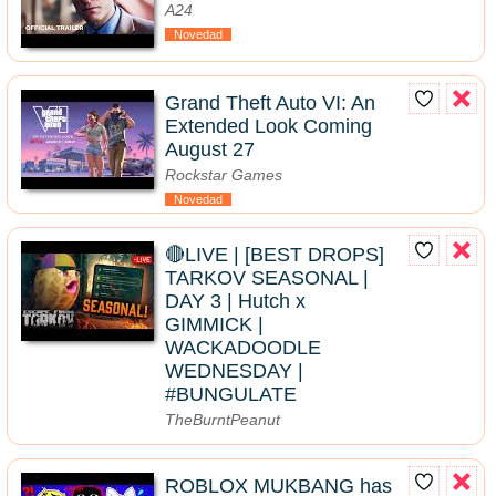
A24
Novedad
Grand Theft Auto VI: An
Extended Look Coming
August 27
Rockstar Games
Novedad
🔴LIVE | [BEST DROPS]
TARKOV SEASONAL |
DAY 3 | Hutch x
GIMMICK |
WACKADOODLE
WEDNESDAY |
#BUNGULATE
TheBurntPeanut
ROBLOX MUKBANG has