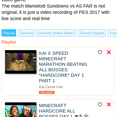
The match Mamelodi Sundowns vs AS FAR is not
original, it is just a video recording of PES 2017 with
live score and real time
Playlist
Gaming
Gaming United States
Trends English
Tren
Playlist
KAI X SPEED
MINECRAFT
MARATHON BEATING
ALL BOSSES
*HARDCORE* DAY 1
PART 1
Kai Cenat Live
Novedad
MINECRAFT
HARDCORE ALL
BOSSES DAY 1 🍄🔨🧟