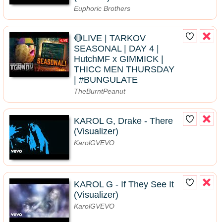
Euphoric Brothers
🔴LIVE | TARKOV
SEASONAL | DAY 4 |
HutchMF x GIMMICK |
THICC MEN THURSDAY
| #BUNGULATE
TheBurntPeanut
KAROL G, Drake - There
(Visualizer)
KarolGVEVO
KAROL G - If They See It
(Visualizer)
KarolGVEVO