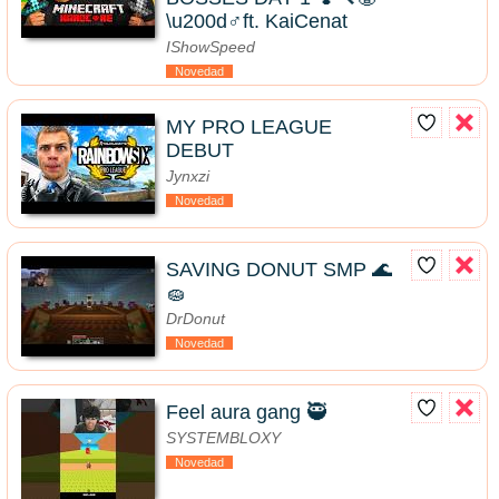
\u200d♂️ft. KaiCenat
IShowSpeed
Novedad
MY PRO LEAGUE
DEBUT
Jynxzi
Novedad
SAVING DONUT SMP 🌊
🧽
DrDonut
Novedad
Feel aura gang 🥷
SYSTEMBLOXY
Novedad