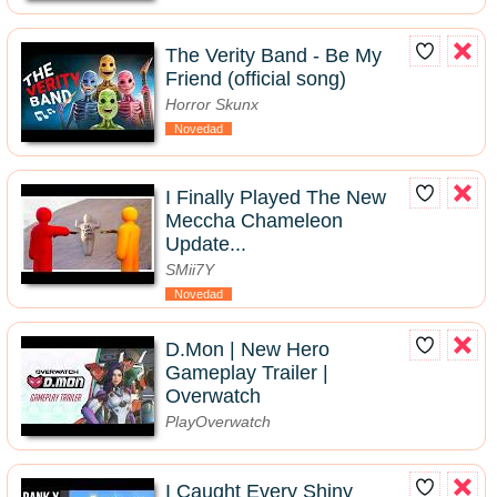
The Verity Band - Be My
Friend (official song)
Horror Skunx
Novedad
I Finally Played The New
Meccha Chameleon
Update...
SMii7Y
Novedad
D.Mon | New Hero
Gameplay Trailer |
Overwatch
PlayOverwatch
I Caught Every Shiny