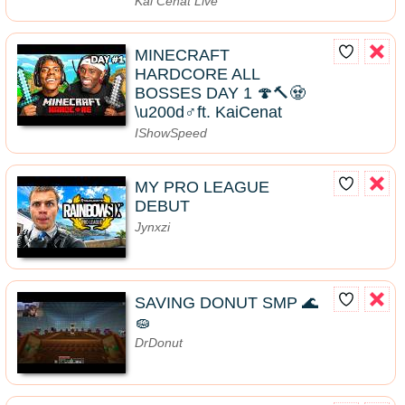
Kai Cenat Live
MINECRAFT
HARDCORE ALL
BOSSES DAY 1 🍄🔨🧟
\u200d♂️ft. KaiCenat
IShowSpeed
MY PRO LEAGUE
DEBUT
Jynxzi
SAVING DONUT SMP 🌊
🧽
DrDonut