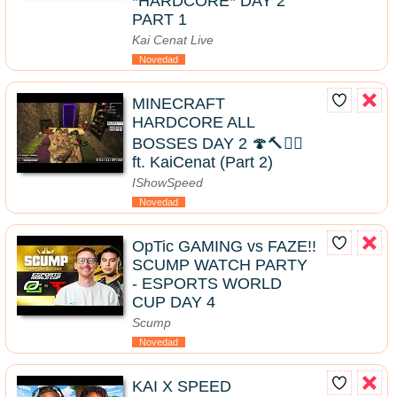
*HARDCORE* DAY 2
PART 1
Kai Cenat Live
Novedad
MINECRAFT
HARDCORE ALL
BOSSES DAY 2 🍄🔨🧟‍♂️
ft. KaiCenat (Part 2)
IShowSpeed
Novedad
OpTic GAMING vs FAZE!!
SCUMP WATCH PARTY
- ESPORTS WORLD
CUP DAY 4
Scump
Novedad
KAI X SPEED