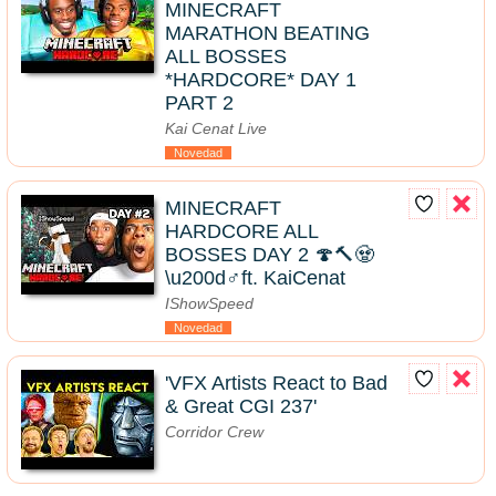
MINECRAFT
MARATHON BEATING
ALL BOSSES
*HARDCORE* DAY 1
PART 2
Kai Cenat Live
Novedad
MINECRAFT
HARDCORE ALL
BOSSES DAY 2 🍄🔨🧟
\u200d♂️ft. KaiCenat
IShowSpeed
Novedad
'VFX Artists React to Bad
& Great CGI 237'
Corridor Crew