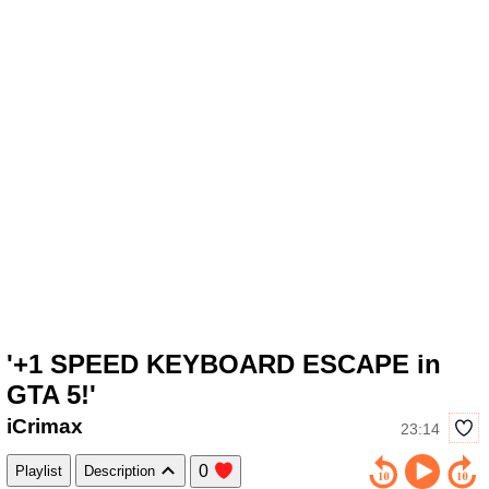
'+1 SPEED KEYBOARD ESCAPE in
GTA 5!'
iCrimax
23:14
0
Playlist
Description