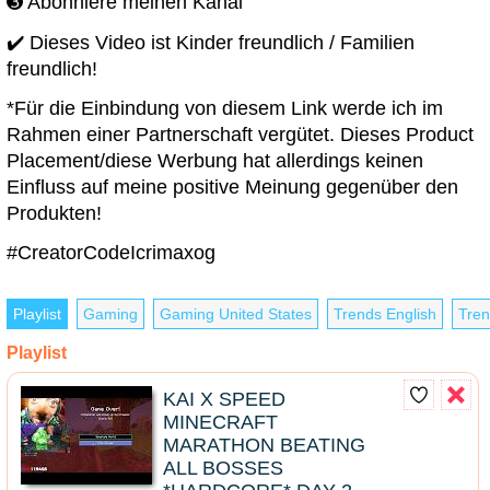
➌ Abonniere meinen Kanal
✔️ Dieses Video ist Kinder freundlich / Familien
freundlich!
*Für die Einbindung von diesem Link werde ich im
Rahmen einer Partnerschaft vergütet. Dieses Product
Placement/diese Werbung hat allerdings keinen
Einfluss auf meine positive Meinung gegenüber den
Produkten!
#CreatorCodeIcrimaxog
Playlist
Gaming
Gaming United States
Trends English
Tren
Playlist
KAI X SPEED
MINECRAFT
MARATHON BEATING
ALL BOSSES