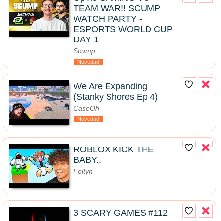
TEAM WAR!! SCUMP
WATCH PARTY -
ESPORTS WORLD CUP
DAY 1
Scump
Novedad
We Are Expanding
(Stanky Shores Ep 4)
CaseOh
Novedad
ROBLOX KICK THE
BABY..
Foltyn
3 SCARY GAMES #112