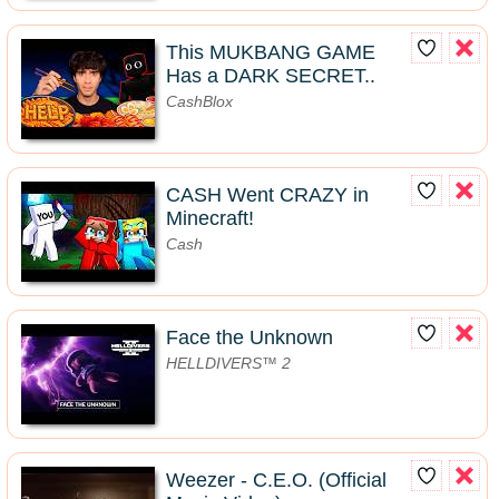
This MUKBANG GAME
Has a DARK SECRET..
CashBlox
CASH Went CRAZY in
Minecraft!
Cash
Face the Unknown
HELLDIVERS™ 2
Weezer - C.E.O. (Official