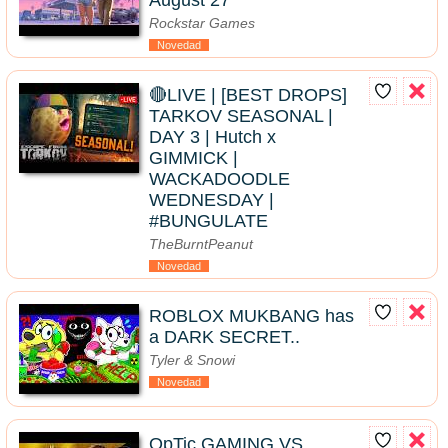
August 27
Rockstar Games
Novedad
🔴LIVE | [BEST DROPS]
TARKOV SEASONAL |
DAY 3 | Hutch x
GIMMICK |
WACKADOODLE
WEDNESDAY |
#BUNGULATE
TheBurntPeanut
Novedad
ROBLOX MUKBANG has
a DARK SECRET..
Tyler & Snowi
Novedad
OpTic GAMING VS