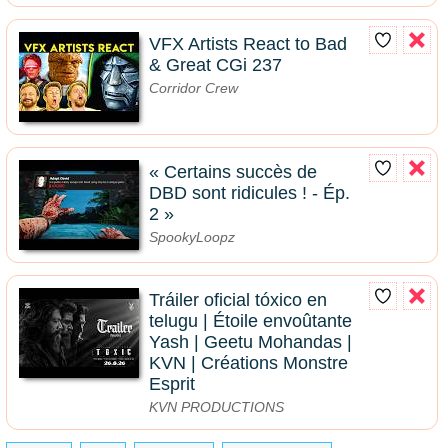
VFX Artists React to Bad
& Great CGi 237
Corridor Crew
« Certains succès de
DBD sont ridicules ! - Ép.
2 »
SpookyLoopz
Tráiler oficial tóxico en
telugu | Étoile envoûtante
Yash | Geetu Mohandas |
KVN | Créations Monstre
Esprit
KVN PRODUCTIONS