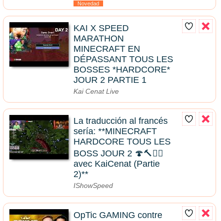
Novedad
KAI X SPEED
MARATHON
MINECRAFT EN
DÉPASSANT TOUS LES
BOSSES *HARDCORE*
JOUR 2 PARTIE 1
Kai Cenat Live
La traducción al francés
sería: **MINECRAFT
HARDCORE TOUS LES
BOSS JOUR 2 🍄🔨🧟‍♂️
avec KaiCenat (Partie
2)**
IShowSpeed
OpTic GAMING contre