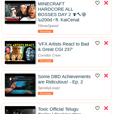
MINECRAFT
HARDCORE ALL
BOSSES DAY 2 🍄🔨🧟
\u200d♂️ft. KaiCenat
IShowSpeed
Novedad
'VFX Artists React to Bad
& Great CGI 237'
Corridor Crew
Novedad
Some DBD Achievements
are Ridiculous! - Ep. 2
SpookyLoopz
Novedad
Toxic Official Telugu