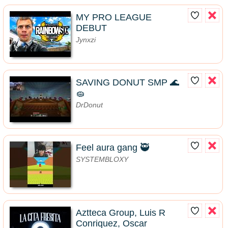
MY PRO LEAGUE
DEBUT
Jynxzi
SAVING DONUT SMP 🌊
🧽
DrDonut
Feel aura gang 🥷
SYSTEMBLOXY
Aztteca Group, Luis R
Conriquez, Oscar