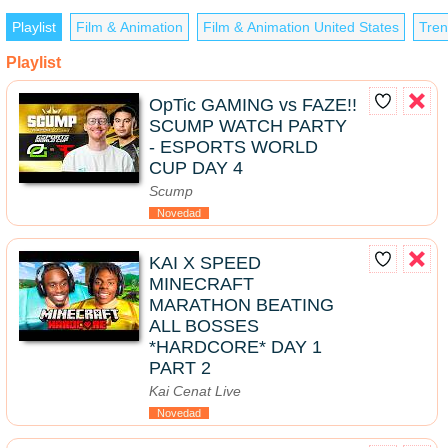
Playlist
Film & Animation
Film & Animation United States
Tren
Playlist
OpTic GAMING vs FAZE!!
SCUMP WATCH PARTY
- ESPORTS WORLD
CUP DAY 4
Scump
Novedad
KAI X SPEED
MINECRAFT
MARATHON BEATING
ALL BOSSES
*HARDCORE* DAY 1
PART 2
Kai Cenat Live
Novedad