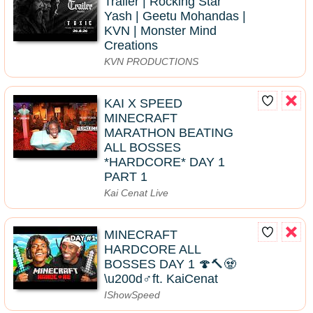
Trailer | Rocking Star
Yash | Geetu Mohandas |
KVN | Monster Mind
Creations
KVN PRODUCTIONS
KAI X SPEED
MINECRAFT
MARATHON BEATING
ALL BOSSES
*HARDCORE* DAY 1
PART 1
Kai Cenat Live
MINECRAFT
HARDCORE ALL
BOSSES DAY 1 🍄🔨🧟
\u200d♂️ft. KaiCenat
IShowSpeed