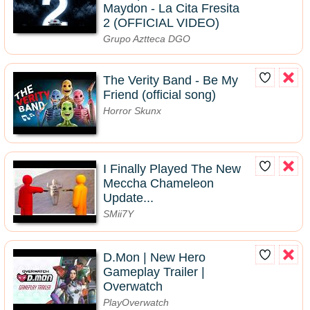
Maydon - La Cita Fresita
2 (OFFICIAL VIDEO)
Grupo Aztteca DGO
The Verity Band - Be My
Friend (official song)
Horror Skunx
I Finally Played The New
Meccha Chameleon
Update...
SMii7Y
D.Mon | New Hero
Gameplay Trailer |
Overwatch
PlayOverwatch