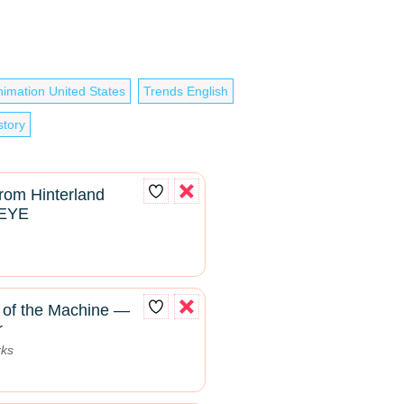
nimation United States
Trends English
story
from Hinterland
SEYE
of the Machine —
r
rks