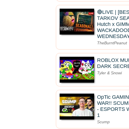
🔴LIVE | [B
TARKOV SEAS
Hutch x GIMM
WACKADOO
WEDNESDAY
TheBurntPeanut
ROBLOX MUK
DARK SECRE
Tyler & Snowi
OpTic GAMI
WAR!! SCUM
- ESPORTS 
1
Scump