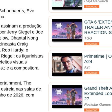
PlayOverwatch
Novedad
 Schoenaerts, Eve
oa.
GTA 6 'EXT
, assinam a produção
TRAILER A
or Jerry Siegel e Joe
REACTION 
telow, Chantal Nong
TGG
cineasta Craig
Novedad
ia Rob Hardy; o
Riegel; os figurinistas
Primetime | Of
A24
eitos visuais
A24
s.; e a compositora
Novedad
ertainment, The
Grand Theft A
 estreia nas salas de
Extended Loo
nho de 2026, com
27
Rockstar Games
Novedad