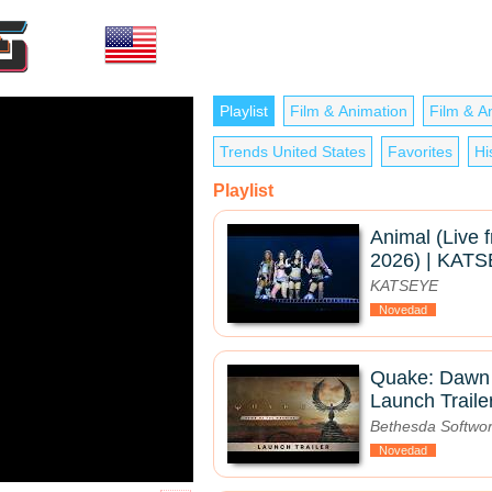
Playlist
Film & Animation
Film & A
Trends United States
Favorites
Hi
Playlist
Animal (Live 
2026) | KAT
KATSEYE
Novedad
Quake: Dawn 
Launch Traile
Bethesda Softwo
Novedad