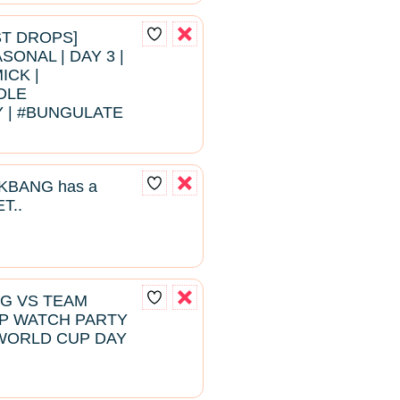
EST DROPS]
ONAL | DAY 3 |
ICK |
DLE
 | #BUNGULATE
BANG has a
T..
NG VS TEAM
P WATCH PARTY
WORLD CUP DAY