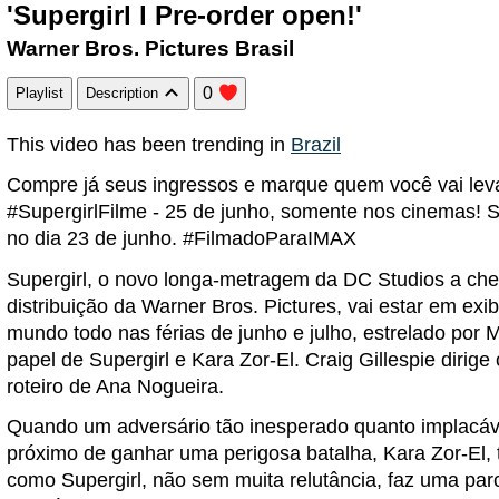
'Supergirl l Pre-order open!'
Warner Bros. Pictures Brasil
0
Playlist
Description
This video has been trending in
Brazil
Compre já seus ingressos e marque quem você vai levar
#SupergirlFilme - 25 de junho, somente nos cinemas! 
no dia 23 de junho. #FilmadoParaIMAX
Supergirl, o novo longa-metragem da DC Studios a che
distribuição da Warner Bros. Pictures, vai estar em ex
mundo todo nas férias de junho e julho, estrelado por M
papel de Supergirl e Kara Zor-El. Craig Gillespie dirige o
roteiro de Ana Nogueira.
Quando um adversário tão inesperado quanto implacáv
próximo de ganhar uma perigosa batalha, Kara Zor-El
como Supergirl, não sem muita relutância, faz uma par