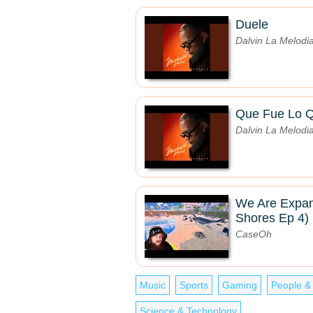
Duele
Dalvin La Melodia
Que Fue Lo Q
Dalvin La Melodia
We Are Expan
Shores Ep 4)
CaseOh
Music
Sports
Gaming
People &
Science & Technology