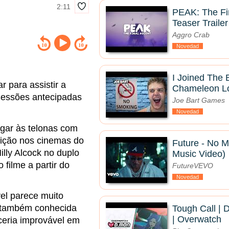
2:11
PEAK: The Fin
Teaser Trailer
Aggro Crab
Novedad
I Joined The
 para assistir a
Chameleon Lo
Sessões antecipadas
Joe Bart Games
Novedad
gar às telonas com
ibição nos cinemas do
Future - No Mi
illy Alcock no duplo
Music Video)
 filme a partir do
FutureVEVO
Novedad
el parece muito
, também conhecida
Tough Call | 
| Overwatch
ceria improvável em