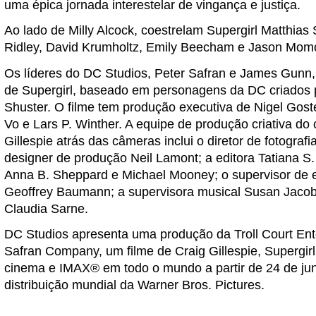
uma épica jornada interestelar de vingança e justiça.
Ao lado de Milly Alcock, coestrelam Supergirl Matthias
Ridley, David Krumholtz, Emily Beecham e Jason Mom
Os líderes do DC Studios, Peter Safran e James Gunn
de Supergirl, baseado em personagens da DC criados p
Shuster. O filme tem produção executiva de Nigel Gos
Vo e Lars P. Winther. A equipe de produção criativa do 
Gillespie atrás das câmeras inclui o diretor de fotograf
designer de produção Neil Lamont; a editora Tatiana S. 
Anna B. Sheppard e Michael Mooney; o supervisor de ef
Geoffrey Baumann; a supervisora musical Susan Jacob
Claudia Sarne.
DC Studios apresenta uma produção da Troll Court Ent
Safran Company, um filme de Craig Gillespie, Supergirl
cinema e IMAX® em todo o mundo a partir de 24 de ju
distribuição mundial da Warner Bros. Pictures.