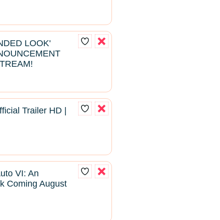
ENDED LOOK'
NNOUNCEMENT
STREAM!
ficial Trailer HD |
uto VI: An
k Coming August