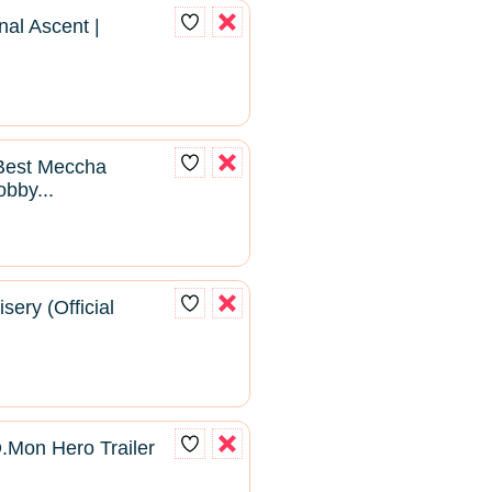
al Ascent |
 Best Meccha
bby...
sery (Official
D.Mon Hero Trailer