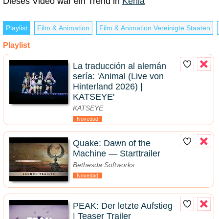
Dieses Video war ein Trend in
Kenia
Playlist
Film & Animation
Film & Animation Vereinigte Staaten
Playlist
La traducción al alemán
sería: 'Animal (Live von
Hinterland 2026) |
KATSEYE'
KATSEYE
Novedad
Quake: Dawn of the
Machine — Starttrailer
Bethesda Softworks
Novedad
PEAK: Der letzte Aufstieg
| Teaser Trailer