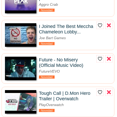
Aggro Crab
Novedad
I Joined The Best Meccha
Chameleon Lobby...
Joe Bart Games
Novedad
Future - No Misery
(Official Music Video)
FutureVEVO
Novedad
Tough Call | D.Mon Hero
Trailer | Overwatch
PlayOverwatch
Novedad