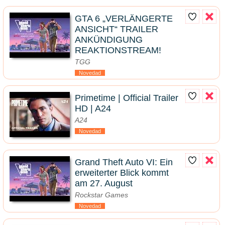
GTA 6 „VERLÄNGERTE
ANSICHT“ TRAILER
ANKÜNDIGUNG
REAKTIONSTREAM!
TGG
Novedad
Primetime | Official Trailer
HD | A24
A24
Novedad
Grand Theft Auto VI: Ein
erweiterter Blick kommt
am 27. August
Rockstar Games
Novedad