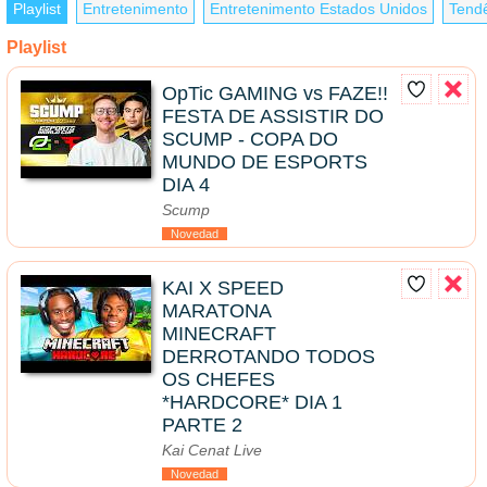
Playlist
Entretenimento
Entretenimento Estados Unidos
Tend
Playlist
OpTic GAMING vs FAZE!!
FESTA DE ASSISTIR DO
SCUMP - COPA DO
MUNDO DE ESPORTS
DIA 4
Scump
Novedad
KAI X SPEED
MARATONA
MINECRAFT
DERROTANDO TODOS
OS CHEFES
*HARDCORE* DIA 1
PARTE 2
Kai Cenat Live
Novedad