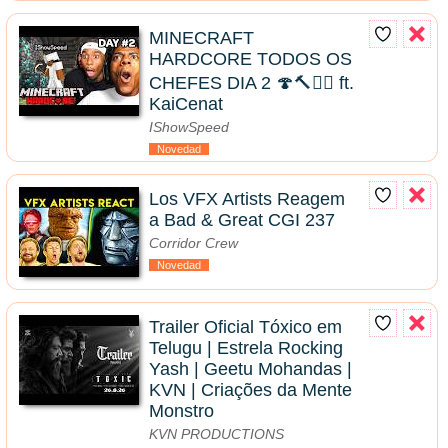
MINECRAFT
HARDCORE TODOS OS
CHEFES DIA 2 🍄🔨🧟‍♂️ ft.
KaiCenat
IShowSpeed
Novedad
Los VFX Artists Reagem
a Bad & Great CGI 237
Corridor Crew
Novedad
Trailer Oficial Tóxico em
Telugu | Estrela Rocking
Yash | Geetu Mohandas |
KVN | Criações da Mente
Monstro
KVN PRODUCTIONS