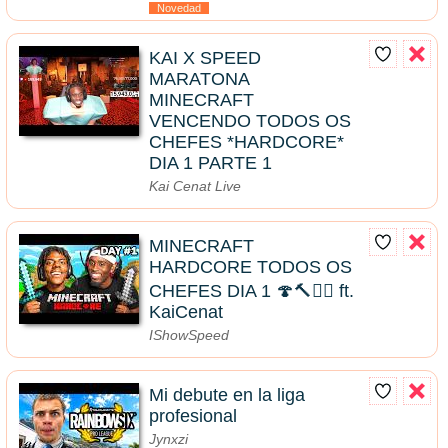
Novedad
KAI X SPEED
MARATONA
MINECRAFT
VENCENDO TODOS OS
CHEFES *HARDCORE*
DIA 1 PARTE 1
Kai Cenat Live
MINECRAFT
HARDCORE TODOS OS
CHEFES DIA 1 🍄🔨🧟‍♂️ ft.
KaiCenat
IShowSpeed
Mi debute en la liga
profesional
Jynxzi