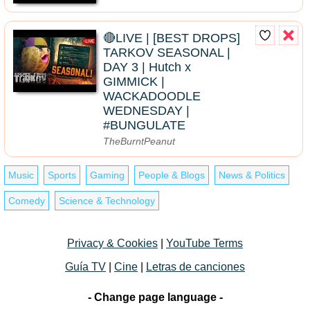
🔴LIVE | [BEST DROPS]
TARKOV SEASONAL |
DAY 3 | Hutch x
GIMMICK |
WACKADOODLE
WEDNESDAY |
#BUNGULATE
TheBurntPeanut
Music
Sports
Gaming
People & Blogs
News & Politics
Comedy
Science & Technology
Privacy & Cookies
|
YouTube Terms
Guía TV
|
Cine
|
Letras de canciones
- Change page language -