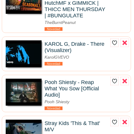
HutchMF x GIMMICK |
THICC MEN THURSDAY
| #BUNGULATE
TheBurntPeanut
Novedad
KAROL G, Drake - There
(Visualizer)
KarolGVEVO
Novedad
Pooh Shiesty - Reap
What You Sow [Official
Audio]
Pooh Shiesty
Novedad
Stray Kids 'This & That'
M/V