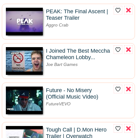
PEAK: The Final Ascent |
Teaser Trailer
Aggro Crab
I Joined The Best Meccha
Chameleon Lobby...
Joe Bart Games
Future - No Misery
(Official Music Video)
FutureVEVO
Tough Call | D.Mon Hero
Trailer | Overwatch