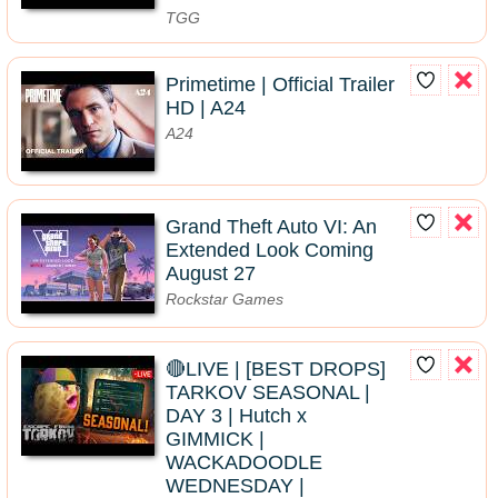
TGG
Primetime | Official Trailer
HD | A24
A24
Grand Theft Auto VI: An
Extended Look Coming
August 27
Rockstar Games
🔴LIVE | [BEST DROPS]
TARKOV SEASONAL |
DAY 3 | Hutch x
GIMMICK |
WACKADOODLE
WEDNESDAY |