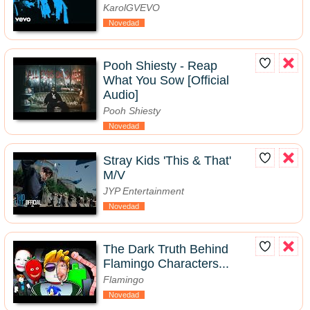
KarolGVEVO
Novedad
Pooh Shiesty - Reap
What You Sow [Official
Audio]
Pooh Shiesty
Novedad
Stray Kids 'This & That'
M/V
JYP Entertainment
Novedad
The Dark Truth Behind
Flamingo Characters...
Flamingo
Novedad