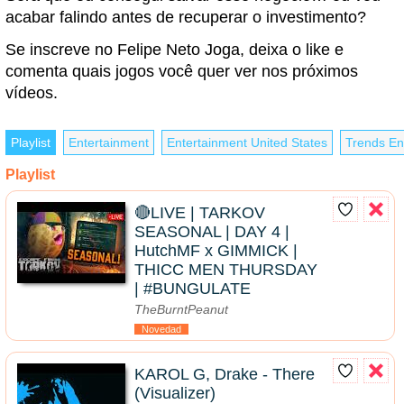
acabar falindo antes de recuperar o investimento?
Se inscreve no Felipe Neto Joga, deixa o like e
comenta quais jogos você quer ver nos próximos
vídeos.
Playlist
Entertainment
Entertainment United States
Trends En
Playlist
🔴LIVE | TARKOV
SEASONAL | DAY 4 |
HutchMF x GIMMICK |
THICC MEN THURSDAY
| #BUNGULATE
TheBurntPeanut
Novedad
KAROL G, Drake - There
(Visualizer)