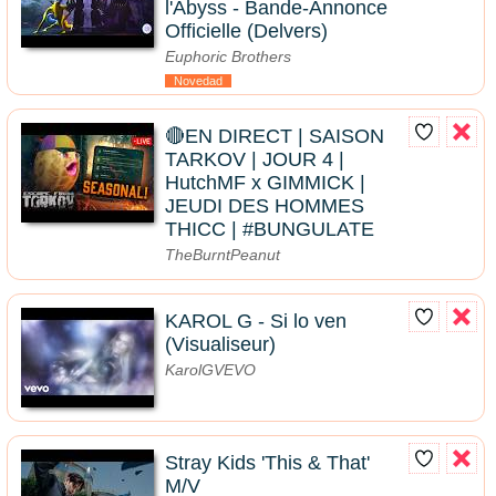
l'Abyss - Bande-Annonce
Officielle (Delvers)
Euphoric Brothers
Novedad
🔴EN DIRECT | SAISON
TARKOV | JOUR 4 |
HutchMF x GIMMICK |
JEUDI DES HOMMES
THICC | #BUNGULATE
TheBurntPeanut
KAROL G - Si lo ven
(Visualiseur)
KarolGVEVO
Stray Kids 'This & That'
M/V