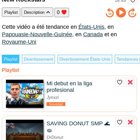
16:45
0
Playlist
Description
Cette vidéo a été tendance en
États-Unis
, en
Papouasie-Nouvelle-Guinée
, en
Canada
et en
Royaume-Uni
Playlist
Divertissement
Divertissement États-Unis
Tendances 
Playlist
Mi debut en la liga
profesional
Jynxzi
Novedad
SAVING DONUT SMP 🌊
🧽
DrDonut