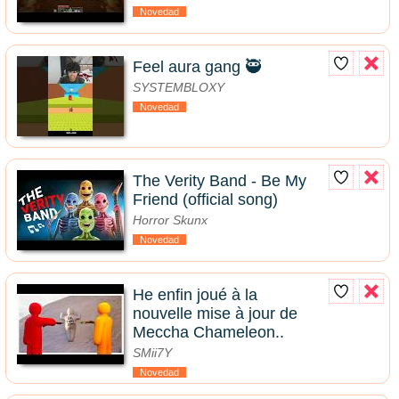
Novedad
Feel aura gang 🥷
SYSTEMBLOXY
Novedad
The Verity Band - Be My
Friend (official song)
Horror Skunx
Novedad
He enfin joué à la
nouvelle mise à jour de
Meccha Chameleon..
SMii7Y
Novedad