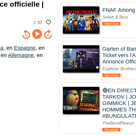
 officielle |
FNAF Among U
Shiloh & Bros
2:30
Novedad
da
, en
Espagne
, en
Garten of Ban
Ticket vers l'
, en
Allemagne
, en
Annonce Offic
Euphoric Brother
Novedad
🔴EN DIRECT
TARKOV | JO
GIMMICK | J
HOMMES THI
#BUNGULAT
TheBurntPeanut
Novedad