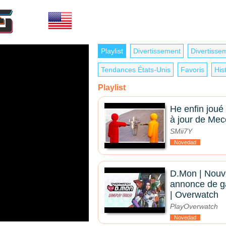
Playlist
Divertissement
Divertisse
Tendances États-Unis
Favoris
His
Playlist
He enfin joué
à jour de Me
SMii7Y
Novedad
D.Mon | Nouv
annonce de g
| Overwatch
PlayOverwatch
Novedad