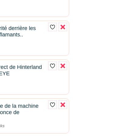
té derrière les
lamants..
rect de Hinterland
SEYE
e de la machine
once de
rks