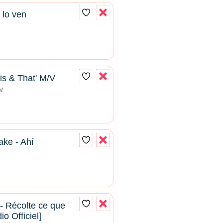
 lo ven
is & That' M/V
t
e - Ahí
- Récolte ce que
o Officiel]