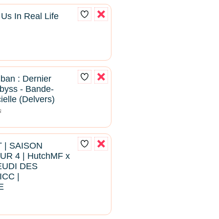
s In Real Life
ban : Dernier
Abyss - Bande-
ielle (Delvers)
s
 | SAISON
UR 4 | HutchMF x
EUDI DES
CC |
E