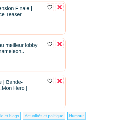
nsion Finale |
ce Teaser
au meilleur lobby
hameleon..
le | Bande-
.Mon Hero |
le et blogs
Actualités et politique
Humour