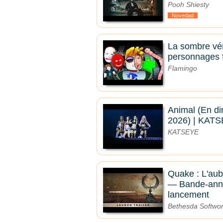
Pooh Shiesty
Novedad
La sombre véri
personnages f
Flamingo
Animal (En di
2026) | KAT
KATSEYE
Quake : L'aub
— Bande-ann
lancement
Bethesda Softwo