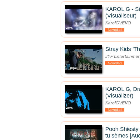
KAROL G - Si
(Visualiseur)
KarolGVEVO
Novedad
Stray Kids 'Th
JYP Entertainmen
Novedad
KAROL G, Drak
(Visualizer)
KarolGVEVO
Novedad
Pooh Shiesty 
tu sèmes [Audi