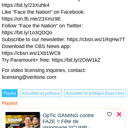
https://bit.ly/23Xuhk4
Like "Face the Nation" on Facebook:
https://on.fb.me/23Xmz9E
Follow "Face the Nation" on Twitter:
https://bit.ly/1o3QDQo
Subscribe to our newsletter: https://cbsn.ws/1RqHw7T
Download the CBS News app:
https://cbsn.ws/1Xb1WC8
Try Paramount+ free: https://bit.ly/2OiW1kZ
For video licensing inquiries, contact:
licensing@veritone.com
Playlist
Actualités et politique
Actualités et politique États-Unis
Playlist
OpTic GAMING contre
FAZE !! Fête de
visionnage SCUMP -