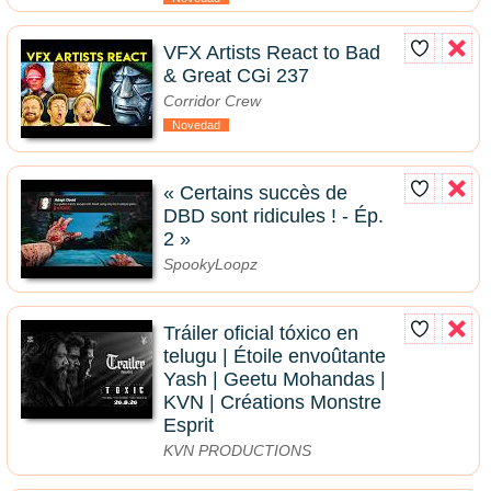
VFX Artists React to Bad
& Great CGi 237
Corridor Crew
Novedad
« Certains succès de
DBD sont ridicules ! - Ép.
2 »
SpookyLoopz
Tráiler oficial tóxico en
telugu | Étoile envoûtante
Yash | Geetu Mohandas |
KVN | Créations Monstre
Esprit
KVN PRODUCTIONS