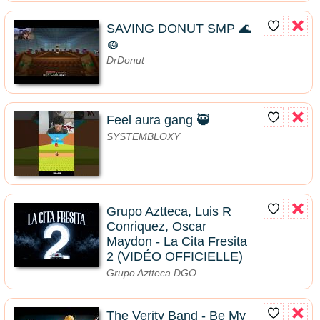
SAVING DONUT SMP 🌊
🧽
DrDonut
Feel aura gang 🥷
SYSTEMBLOXY
Grupo Aztteca, Luis R
Conriquez, Oscar
Maydon - La Cita Fresita
2 (VIDÉO OFFICIELLE)
Grupo Aztteca DGO
The Verity Band - Be My