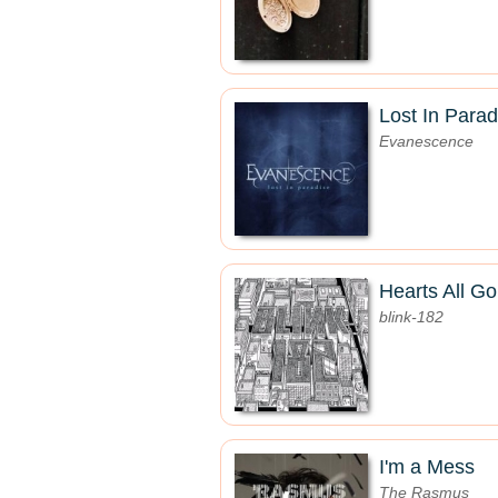
Lost In Parad
Evanescence
Hearts All G
blink-182
I'm a Mess
The Rasmus