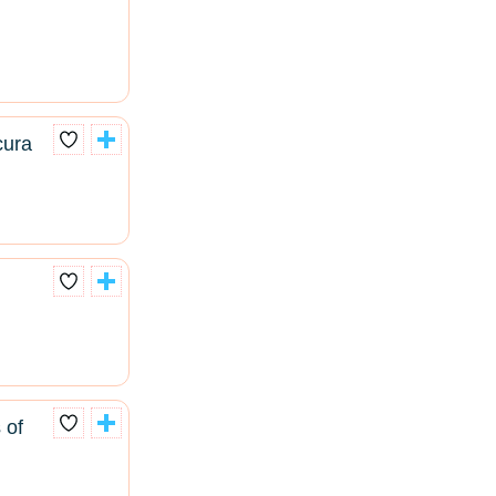
cura
 of