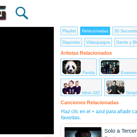
Playlist
Relacionadas
30 Seconds
Deportes
Videojuegos
Gente y B
Artistas Relacionados
Panda
Evanes
blink-182
Simpl
Canciones Relacionadas
Haz clic en el + azul para añadir ca
favoritas.
Solo a Terce