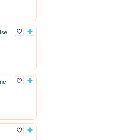
ise
one