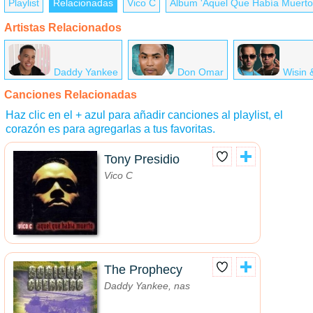
Playlist
Relacionadas
Vico C
Álbum 'Aquel Que Había Muerto
Artistas Relacionados
Daddy Yankee
Don Omar
Wisin 
Canciones Relacionadas
Haz clic en el + azul para añadir canciones al playlist, el
corazón es para agregarlas a tus favoritas.
Tony Presidio
Vico C
The Prophecy
Daddy Yankee, nas