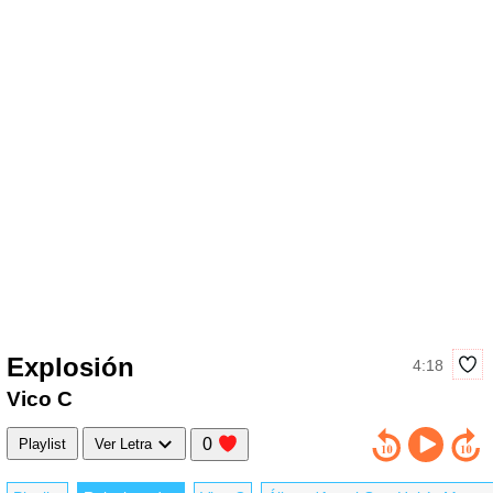
Explosión
4:18
Vico C
0
Playlist
Ver Letra