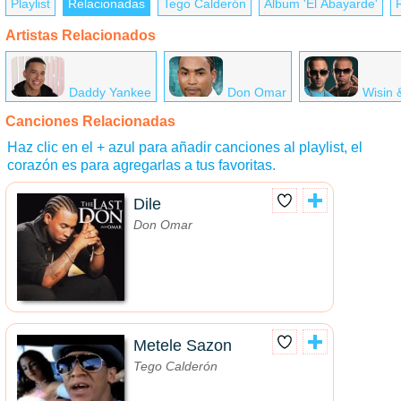
Playlist
Relacionadas
Tego Calderón
Álbum 'El Abayarde'
Artistas Relacionados
Daddy Yankee
Don Omar
Wisin 
Canciones Relacionadas
Haz clic en el + azul para añadir canciones al playlist, el
corazón es para agregarlas a tus favoritas.
Dile
Don Omar
Metele Sazon
Tego Calderón