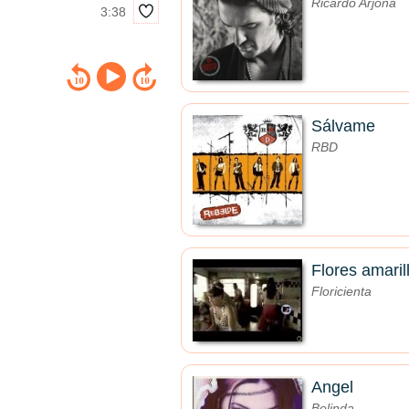
Ricardo Arjona
3:38
Sálvame
RBD
Flores amaril
Floricienta
Angel
Belinda