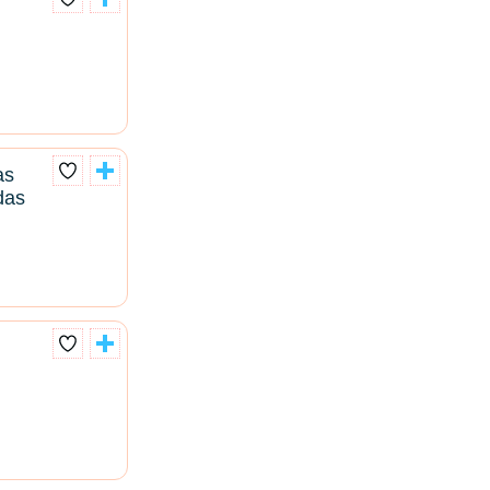
as
das