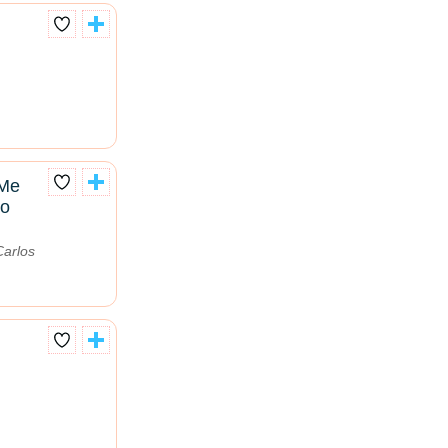
 Me
do
Carlos