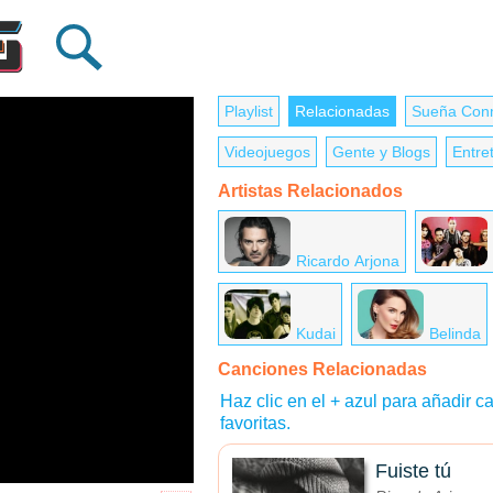
Playlist
Relacionadas
Sueña Con
Videojuegos
Gente y Blogs
Entre
Artistas Relacionados
Ricardo Arjona
Kudai
Belinda
Canciones Relacionadas
Haz clic en el + azul para añadir ca
favoritas.
Fuiste tú