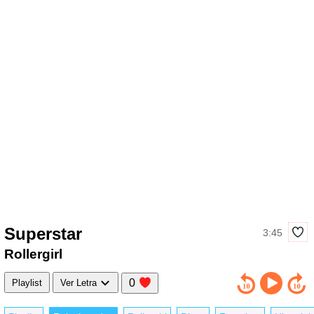
Superstar
3:45
Rollergirl
0
Playlist
Ver Letra