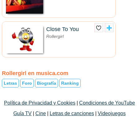
Close To You
Rollergirl
Rollergirl en musica.com
Letras
Foro
Biografía
Ranking
Política de Privacidad y Cookies
|
Condiciones de YouTube
Guía TV
|
Cine
|
Letras de canciones
|
Videojuegos