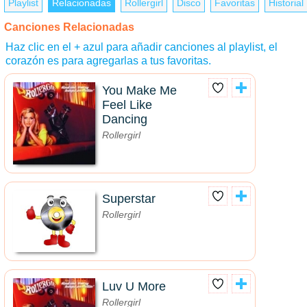
Playlist
Relacionadas
Rollergirl
Disco
Favoritas
Historial
Canciones Relacionadas
Haz clic en el + azul para añadir canciones al playlist, el
corazón es para agregarlas a tus favoritas.
You Make Me
Feel Like
Dancing
Rollergirl
Superstar
Rollergirl
Luv U More
Rollergirl