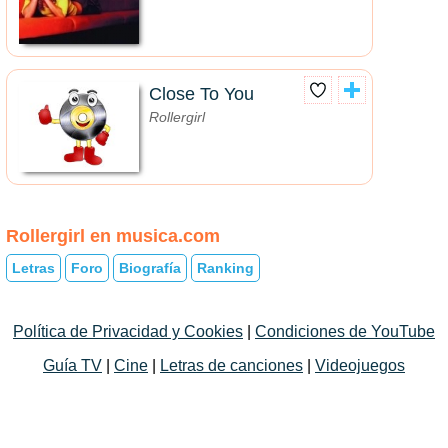
Close To You
Rollergirl
Rollergirl en musica.com
Letras
Foro
Biografía
Ranking
Política de Privacidad y Cookies
|
Condiciones de YouTube
Guía TV
|
Cine
|
Letras de canciones
|
Videojuegos