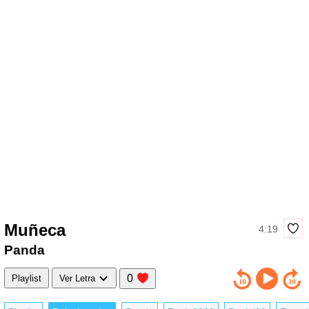
Muñeca
4:19
Panda
0
Playlist
Ver Letra