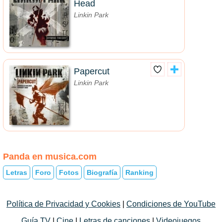
Head
Linkin Park
Papercut
Linkin Park
Panda en musica.com
Letras
Foro
Fotos
Biografía
Ranking
Política de Privacidad y Cookies
|
Condiciones de YouTube
Guía TV
|
Cine
|
Letras de canciones
|
Videojuegos