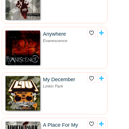
Anywhere
Evanescence
My December
Linkin Park
A Place For My