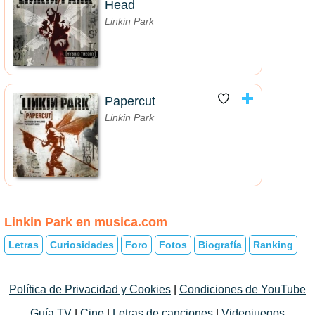
Head
Linkin Park
Papercut
Linkin Park
Linkin Park en musica.com
Letras
Curiosidades
Foro
Fotos
Biografía
Ranking
Política de Privacidad y Cookies
|
Condiciones de YouTube
Guía TV
|
Cine
|
Letras de canciones
|
Videojuegos