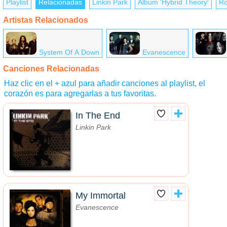
Playlist
Relacionadas
Linkin Park
Álbum 'Hybrid Theory'
Ro
Artistas Relacionados
System Of A Down
Evanescence
Canciones Relacionadas
Haz clic en el + azul para añadir canciones al playlist, el
corazón es para agregarlas a tus favoritas.
In The End
Linkin Park
My Immortal
Evanescence